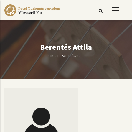
Ugrás
Pécsi Tudományegyetem
a
Művészeti Kar
tartalomra
Berentés Attila
Címlap
-
Berentés Attila
Morzsa