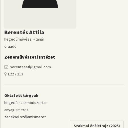
Berentés Attila
hegedűművész, - tanár
óraadó
Zeneművészeti Intézet
berentesati@gmail.com
E22 / 213
Oktatott tárgyak
hegedű szakmódszertan
anyagismeret
zenekari szólamismeret
Szakmai önéletrajz (2025)