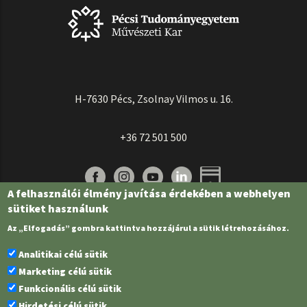
H-7630 Pécs, Zsolnay Vilmos u. 16.
+36 72 501 500
A felhasználói élmény javítása érdekében a webhelyen
sütiket használunk
Az „Elfogadás” gombra kattintva hozzájárul a sütik létrehozásához.
Analitikai célú sütik
Marketing célú sütik
Funkcionális célú sütik
Pécsi Tudományegyetem | Kancellária |
Informatikai és Innovációs Igazgatóság
Hirdetési célú sütik