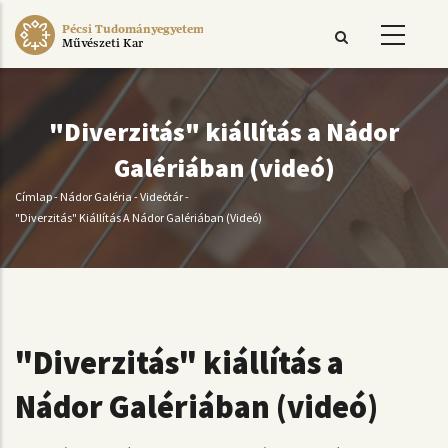
Ugrás
Pécsi Tudományegyetem
a
Művészeti Kar
tartalomra
"Diverzitás" kiállítás a Nádor
Galériában (videó)
Címlap
-
Nádor Galéria
-
Videótár
-
Morzsa
"Diverzitás" Kiállítás A Nádor Galériában (videó)
"Diverzitás" kiállítás a
Nádor Galériában (videó)