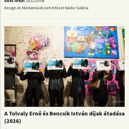
Adás ideje:
2022-10-08
Design és Médiaművészeti Intézet
Nádor Galéria
A Tolvaly Ernő és Bencsik István díjak átadása
(2026)