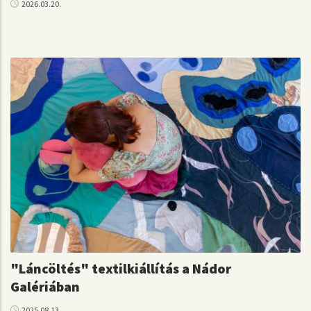
2026.03.20.
"Láncöltés" textilkiállítás a Nádor
Galériában
2025.08.13.