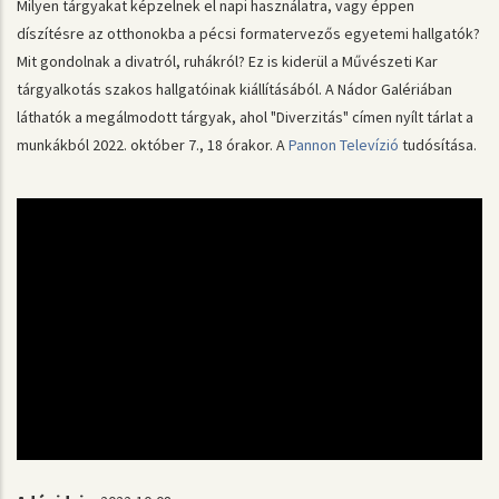
Milyen tárgyakat képzelnek el napi használatra, vagy éppen
díszítésre az otthonokba a pécsi formatervezős egyetemi hallgatók?
Mit gondolnak a divatról, ruhákról? Ez is kiderül a Művészeti Kar
tárgyalkotás szakos hallgatóinak kiállításából. A Nádor Galériában
láthatók a megálmodott tárgyak, ahol "Diverzitás" címen nyílt tárlat a
munkákból 2022. október 7., 18 órakor. A
Pannon Televízió
tudósítása.