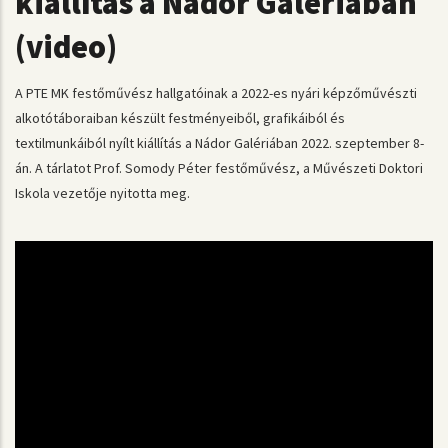
kiállítás a Nádor Galériában
(video)
A PTE MK festőművész hallgatóinak a 2022-es nyári képzőművészti
alkotótáboraiban készült festményeiből, grafikáiból és
textilmunkáiból nyílt kiállítás a Nádor Galériában 2022. szeptember 8-
án. A tárlatot Prof. Somody Péter festőművész, a Művészeti Doktori
Iskola vezetője nyitotta meg.