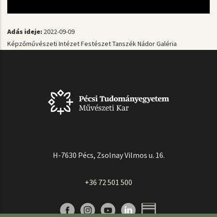
Adás ideje:
2022-09-09
Képzőművészeti Intézet
Festészet Tanszék
Nádor Galéria
H-7630 Pécs, Zsolnay Vilmos u. 16.
+36 72 501 500