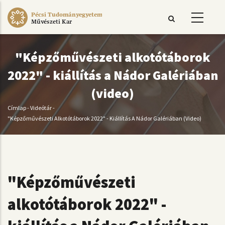
Ugrás
Pécsi Tudományegyetem
a
Művészeti Kar
tartalomra
"Képzőművészeti alkotótáborok
2022" - kiállítás a Nádor Galériában
(video)
Címlap
-
Videótár
-
Morzsa
"Képzőművészeti Alkotótáborok 2022" - Kiállítás A Nádor Galériában (video)
"Képzőművészeti
alkotótáborok 2022" -