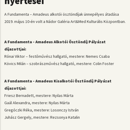
nyertesei
A Fundamenta – Amadeus alkotói ösztöndíjak ünnepélyes átadása
2019. május 10-én volt a Nádor Galéria Art&Med Kulturális Központban.
A Fundamenta - Amadeus Alkotói Ösztöndíj Pályázat
díjazottjai:
Rónai Viktor – festőművész hallgató, mestere: Nemes Csaba
Kövics Milán – szobrászművész hallgató, mestere: Colin Foster
A Fundamenta - Amadeus Kisalkotói Ösztöndíj Pályázat
díjazottjai:
Friesz Bernadett, mestere: Nyilas Márta
Gaál Alexandra, mestere: Nyilas Márta
Gregóczki Réka, mestere: Losonczy István
Juhász Gergely, mestere: Rezsonya Katalin