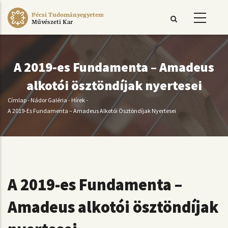
Ugrás
Pécsi Tudományegyetem
a
Művészeti Kar
tartalomra
A 2019-es Fundamenta – Amadeus
alkotói ösztöndíjak nyertesei
Címlap
-
Nádor Galéria
-
Hírek
-
Morzsa
A 2019-Es Fundamenta – Amadeus Alkotói Ösztöndíjak Nyertesei
A 2019-es Fundamenta –
Amadeus alkotói ösztöndíjak