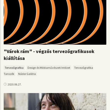
"Várok rám" - végzős tervezőgrafikusok
kiállítása
Tervezőgrafika
Design és Médiaművészeti Intézet
Tervezőgrafika
Tanszék
Nádor Galéria
2020.06.27.