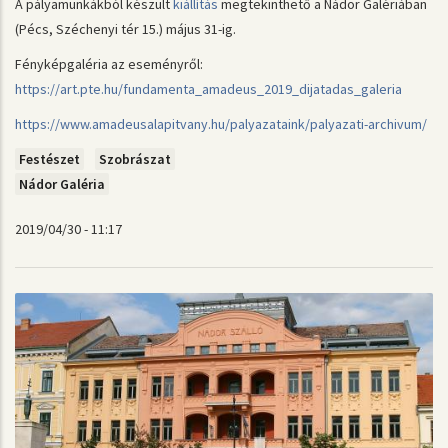
A pályamunkákból készült
kiállítás
megtekinthető a Nádor Galériában
(Pécs, Széchenyi tér 15.) május 31-ig.
Fényképgaléria az eseményről:
https://art.pte.hu/fundamenta_amadeus_2019_dijatadas_galeria
https://www.amadeusalapitvany.hu/palyazataink/palyazati-archivum/
Festészet
Szobrászat
Nádor Galéria
2019/04/30 - 11:17