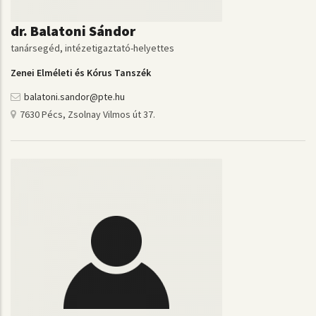
dr. Balatoni Sándor
tanársegéd, intézetigaztató-helyettes
Zenei Elméleti és Kórus Tanszék
balatoni.sandor@pte.hu
7630 Pécs, Zsolnay Vilmos út 37.