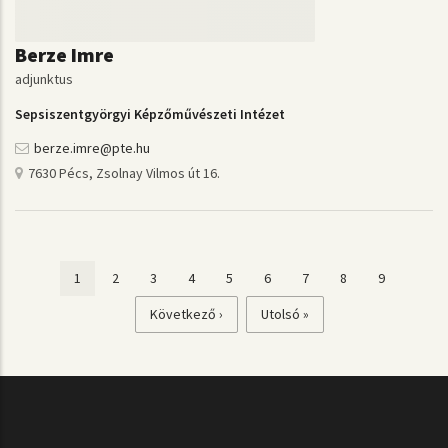
Berze Imre
adjunktus
Sepsiszentgyörgyi Képzőművészeti Intézet
berze.imre@pte.hu
7630 Pécs, Zsolnay Vilmos út 16.
Jelenlegi
1
Page
2
Page
3
Page
4
Page
5
Page
6
Page
7
Page
8
Page
9
Oldalszámozás
oldal
Következő
Következő ›
Utolsó
Utolsó »
oldal
oldal