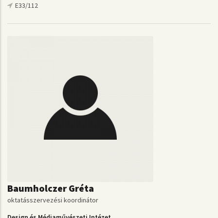
E33/112
Baumholczer Gréta
oktatásszervezési koordinátor
Design és Médiaművészeti Intézet