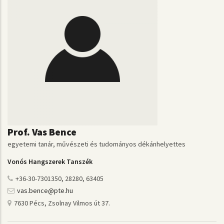
Prof. Vas Bence
egyetemi tanár, művészeti és tudományos dékánhelyettes
Vonós Hangszerek Tanszék
+36-30-7301350, 28280, 63405
vas.bence@pte.hu
7630 Pécs, Zsolnay Vilmos út 37.