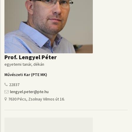
Prof. Lengyel Péter
egyetemi tanár, dékán
Művészeti Kar (PTE MK)
22837
lengyel.peter@pte.hu
7630 Pécs, Zsolnay Vilmos út 16.