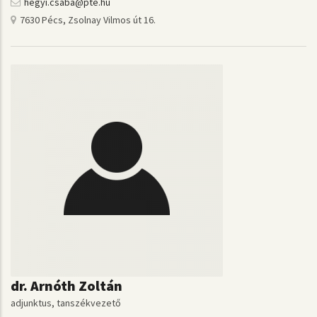
hegyi.csaba@pte.hu
7630 Pécs, Zsolnay Vilmos út 16.
dr. Arnóth Zoltán
adjunktus, tanszékvezető