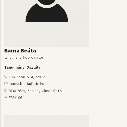
Barna Beáta
tanulmányi koordinátor
Tanulmányi Osztály
+36-72-501514, 22872
barna.beata@pte.hu
7630 Pécs, Zsolnay Vilmos út 16.
E33/106