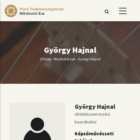
Ugrás
Pécsi Tudományegyetem
a
Művészeti Kar
tartalomra
György Hajnal
Címlap
-
Munkatársak
-
György Hajnal
Morzsa
György Hajnal
oktatásszervezési
koordinátor
Képzőművészeti