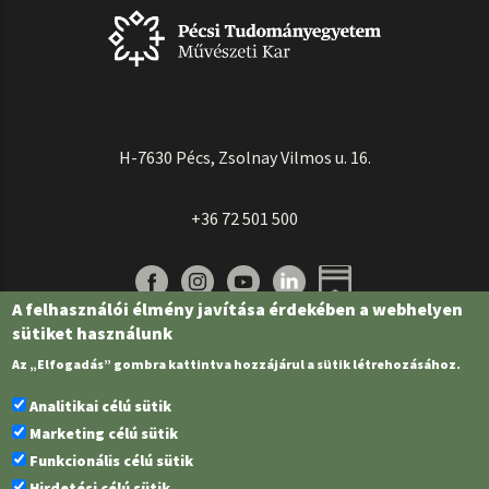
H-7630 Pécs, Zsolnay Vilmos u. 16.
+36 72 501 500
A felhasználói élmény javítása érdekében a webhelyen
sütiket használunk
Az „Elfogadás” gombra kattintva hozzájárul a sütik létrehozásához.
Analitikai célú sütik
Marketing célú sütik
Funkcionális célú sütik
Pécsi Tudományegyetem | Kancellária |
Informatikai és Innovációs Igazgatóság
Hirdetési célú sütik