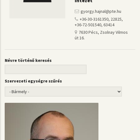
Intézet
gyorgy.hajnal@pte.hu
+36-30-3161350, 22825,
+36-72-501540, 63414
7630 Pécs, Zsolnay Vilmos
út 16.
Névre történő keresés
Szervezeti egységre szűrés