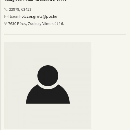
22878, 63412
baumholczer.greta@pte.hu
7630 Pécs, Zsolnay Vilmos út 16.