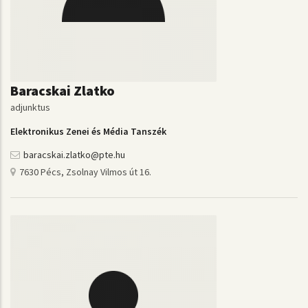
Baracskai Zlatko
adjunktus
Elektronikus Zenei és Média Tanszék
baracskai.zlatko@pte.hu
7630 Pécs, Zsolnay Vilmos út 16.