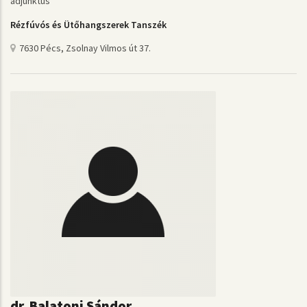
adjunktus
Rézfúvós és Ütőhangszerek Tanszék
7630 Pécs, Zsolnay Vilmos út 37.
dr. Balatoni Sándor