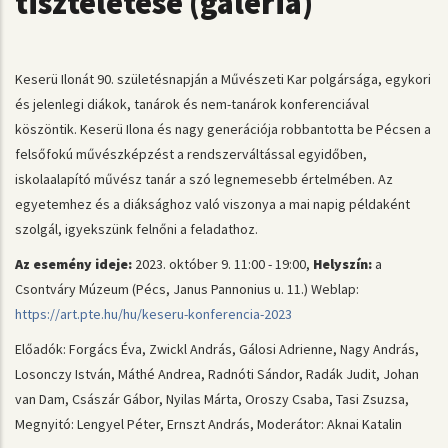
tiszteletése (galéria)
Keserü Ilonát 90. születésnapján a Művészeti Kar polgársága, egykori
és jelenlegi diákok, tanárok és nem-tanárok konferenciával
köszöntik. Keserü Ilona és nagy generációja robbantotta be Pécsen a
felsőfokú művészképzést a rendszerváltással egyidőben,
iskolaalapító művész tanár a szó legnemesebb értelmében. Az
egyetemhez és a diáksághoz való viszonya a mai napig példaként
szolgál, igyekszünk felnőni a feladathoz.
Az esemény ideje:
2023. október 9. 11:00 - 19:00,
Helyszín:
a
Csontváry Múzeum (Pécs, Janus Pannonius u. 11.) Weblap:
https://art.pte.hu/hu/keseru-konferencia-2023
Előadók: Forgács Éva, Zwickl András, Gálosi Adrienne, Nagy András,
Losonczy István, Máthé Andrea, Radnóti Sándor, Radák Judit, Johan
van Dam, Császár Gábor, Nyilas Márta, Oroszy Csaba, Tasi Zsuzsa,
Megnyitó: Lengyel Péter, Ernszt András, Moderátor: Aknai Katalin