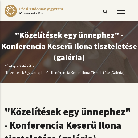
Ugrás
Pécsi Tudományegyetem
a
Művészeti Kar
tartalomra
"Közelítések egy ünnephez" -
Konferencia Keserü Ilona tiszteletése
(galéria)
Címlap
-
Galériák
-
Morzsa
"Közelítések Egy Ünnephez" - Konferencia Keserü Ilona Tiszteletése (galéria)
"Közelítések egy ünnephez"
- Konferencia Keserü Ilona