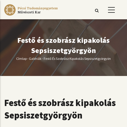
Ugrás
Pécsi Tudományegyetem
a
Művészeti Kar
tartalomra
Festő és szobrász kipakolás
Sepsiszetgyörgyön
Címlap
-
Galériák
-
Festő És Szobrász Kipakolás Sepsiszetgyörgyön
Morzsa
Festő és szobrász kipakolás
Sepsiszetgyörgyön