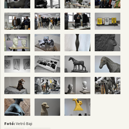
Fotó:
Vetró Baji