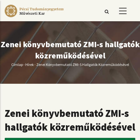
Ugrás
Pécsi Tudományegyetem
a
Művészeti Kar
tartalomra
Zenei könyvbemutató ZMI-s hallgatók
közreműködésével
Címlap
-
Hírek
-
Zenei Könyvbemutató ZMI-S Hallgatók Közreműködésével
Morzsa
Zenei könyvbemutató ZMI-s
hallgatók közreműködésével