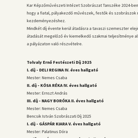
Kar Képzőművészeti Intézet Szobrászat Tanszéke 2024-ben s
hogy a fiatal, pályakezdő művészek, festők és szobrászok m
kezdeményezéshez.
Mindkét díj évente kerül átadásra a tavaszi szemeszter elej
átadását megelőző év kiemelkedő szakmai teljesítménye alap
a pályázaton való részvételre.
Tolvaly Ernő Festészeti Díj 2025
I. díj - DELI REGINA IV. éves hallgató
Mester: Nemes Csaba
II. díj - KÓSA RÉKA IV. éves hallgató
Mester: Ernszt András
III. díj - NAGY BORÓKA II. éves hallgató
Mester: Nemes Csaba
Bencsik István Szobrászati Díj 2025
I. díj - GÁSPÁR KIARA V. éves hallgató
Mester: Palatinus Dóra