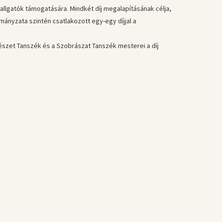
lgatók támogatására. Mindkét díj megalapításának célja,
ányzata szintén csatlakozott egy-egy díjjal a
stészet Tanszék és a Szobrászat Tanszék mesterei a díj