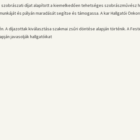
zobrászati díjat alapított a kiemelkedően tehetséges szobrászművész hal
unkáját és pályán maradását segítse és támogassa. A kar Hallgatói Önkorm
én. A díjazottak kiválasztása szakmai zsűri döntése alapján történik. A Fe
ján javasolják hallgatóikat