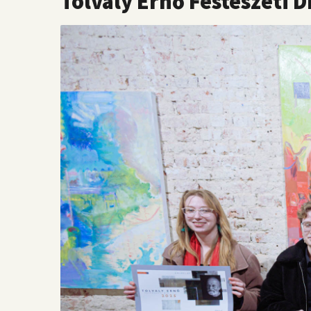
Tolvaly Ernő Festészeti Dí