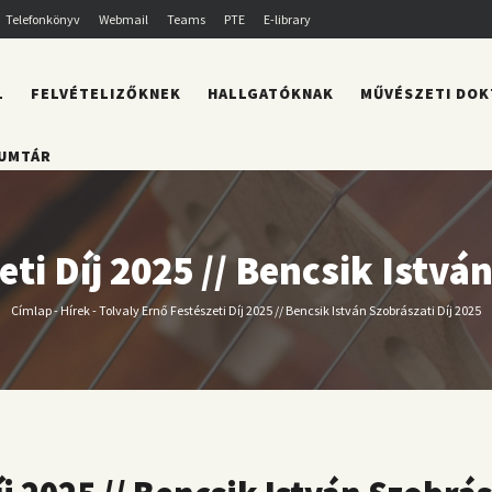
Telefonkönyv
Webmail
Teams
PTE
E-library
L
FELVÉTELIZŐKNEK
HALLGATÓKNAK
MŰVÉSZETI DOK
UMTÁR
ti Díj 2025 // Bencsik Istvá
Címlap
-
Hírek
-
Tolvaly Ernő Festészeti Díj 2025 // Bencsik István Szobrászati Díj 2025
Morzsa