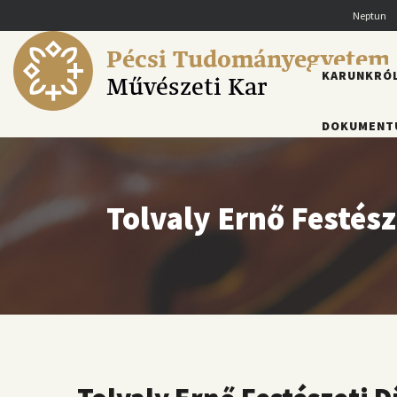
Ugrás
Neptun
a
tartalomra
Pécsi Tudományegyetem
FŐMENÜ
KARUNKRÓ
Művészeti Kar
DOKUMENT
Tolvaly Ernő Festésze