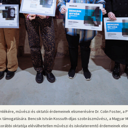
lékére, művészi és oktatói érdemeinek elismerésére Dr. Colin Foster, a PT
 támogatására. Bencsik István Kossuth-díjas szobrászművész, a Magyar Mű
ábbi oktatója elévülhetetlen művészi és iskolateremtő érdemeinek eli