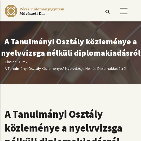
Ugrás
Pécsi Tudományegyetem
a
Művészeti Kar
tartalomra
A Tanulmányi Osztály közleménye a
nyelvvizsga nélküli diplomakiadásról
Címlap
-
Hírek
-
Morzsa
A Tanulmányi Osztály Közleménye A Nyelvvizsga Nélküli Diplomakiadásról
A Tanulmányi Osztály
közleménye a nyelvvizsga