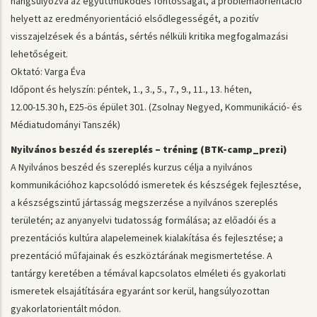
hangsúlyozva az együttműködés fontosságát, a problémaorientáció
helyett az eredményorientáció elsődlegességét, a pozitív
visszajelzések és a bántás, sértés nélküli kritika megfogalmazási
lehetőségeit.
Oktató: Varga Éva
Időpont és helyszín: péntek, 1., 3., 5., 7., 9., 11., 13. héten,
12.00-15.30 h, E25-ös épület 301. (Zsolnay Negyed, Kommunikáció- és
Médiatudományi Tanszék)
Nyilvános beszéd és szereplés – tréning (BTK-camp_prezi)
A Nyilvános beszéd és szereplés kurzus célja a nyilvános
kommunikációhoz kapcsolódó ismeretek és készségek fejlesztése,
a készségszintű jártasság megszerzése a nyilvános szereplés
területén; az anyanyelvi tudatosság formálása; az előadói és a
prezentációs kultúra alapelemeinek kialakítása és fejlesztése; a
prezentáció műfajainak és eszköztárának megismertetése. A
tantárgy keretében a témával kapcsolatos elméleti és gyakorlati
ismeretek elsajátítására egyaránt sor kerül, hangsúlyozottan
gyakorlatorientált módon.