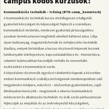
campus kódos kurzusok!
Kommunikációs technikák – tréning (BTK-camp_kommtech)
A Kommunikációs technikák kurzus elsődlegesen a hallgatók
gyakorlati készségeit és képességeit fejleszti a személyes
kommunikáció területén, mindezen gyakorlati jártasságokhoz
azonban természetesen megfelelő elméleti hátteret adva. Célja
olyan tudásanyag, magatartásformák és önfejlesztési technikák
átadása, melyek birtokában a kurzus résztvevői képesek lesznek
hatékonyabb önkifejezésre, kapcsolatalakításra és –fenntartásra,
valamint tudatosabban használják verbális és nonverbális
eszközeiket a kommunikáció során.
A képzésben résztvevők egyrészt rátekintést kapnak a közvetlen
emberi kommunikáció szabályszerűségeinek mindennapokban való
megjelenési módjaira, másrészt – elsősorban gyakorlatokon, saját
élményeken keresztül – megismerik a sikeres kommunikáció
módszereit és alkalmazási technikáit. Az órák során párhuzamosan
fejlesztjük az empátiás és az önérvényesítő készségeket,