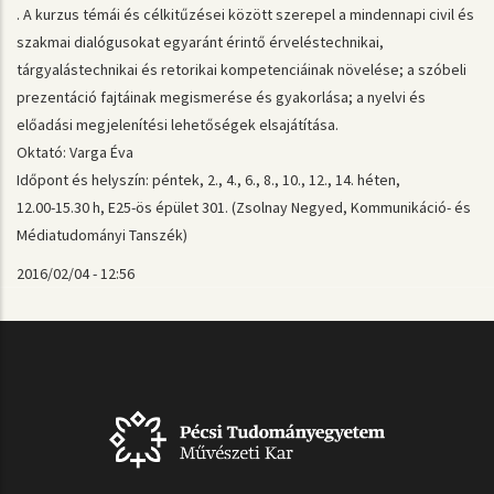
. A kurzus témái és célkitűzései között szerepel a mindennapi civil és
szakmai dialógusokat egyaránt érintő érveléstechnikai,
tárgyalástechnikai és retorikai kompetenciáinak növelése; a szóbeli
prezentáció fajtáinak megismerése és gyakorlása; a nyelvi és
előadási megjelenítési lehetőségek elsajátítása.
Oktató: Varga Éva
Időpont és helyszín: péntek, 2., 4., 6., 8., 10., 12., 14. héten,
12.00-15.30 h, E25-ös épület 301. (Zsolnay Negyed, Kommunikáció- és
Médiatudományi Tanszék)
2016/02/04 - 12:56