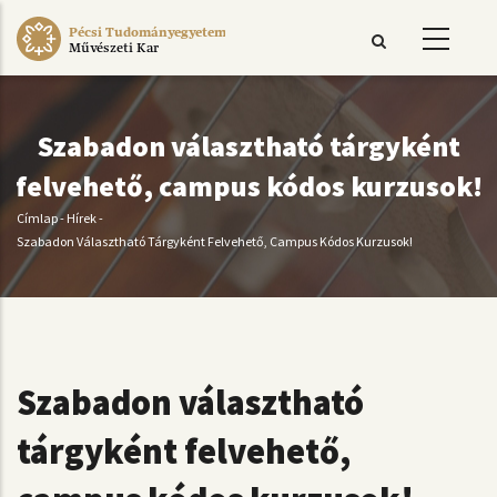
Ugrás
Pécsi Tudományegyetem
a
Művészeti Kar
tartalomra
Szabadon választható tárgyként
felvehető, campus kódos kurzusok!
Címlap
-
Hírek
-
Morzsa
Szabadon Választható Tárgyként Felvehető, Campus Kódos Kurzusok!
Szabadon választható
tárgyként felvehető,