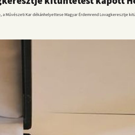
eresztje kitüntetést kapott H
 a Művészeti Kar dékánhelyettese Magyar Érdemrend Lovagkeresztje kitünt