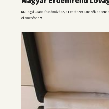
Magyar Érdemrend Lovagk
Dr. Hegyi Csaba festőművész, a Festészet Tanszék docense,
elismeréshez!