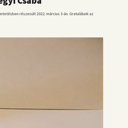
egyi Csaba
etésben részesült 2022. március 3-án. Gratulálunk az