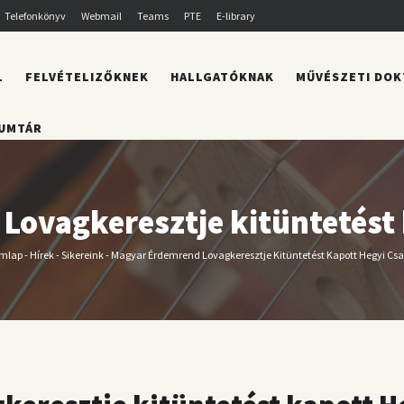
Telefonkönyv
Webmail
Teams
PTE
E-library
L
FELVÉTELIZŐKNEK
HALLGATÓKNAK
MŰVÉSZETI DOK
UMTÁR
ovagkeresztje kitüntetést
mlap
-
Hírek
-
Sikereink
-
Magyar Érdemrend Lovagkeresztje Kitüntetést Kapott Hegyi Cs
Morzsa