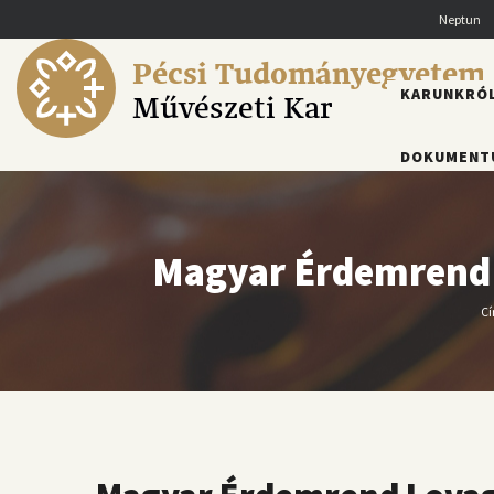
Ugrás
Neptun
a
tartalomra
Pécsi Tudományegyetem
FŐMENÜ
KARUNKRÓ
Művészeti Kar
DOKUMENT
Magyar Érdemrend L
Cí