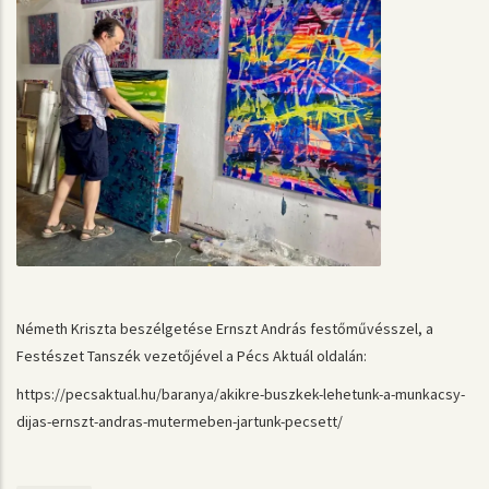
Németh Kriszta beszélgetése Ernszt András festőművésszel, a
Festészet Tanszék vezetőjével a Pécs Aktuál oldalán:
https://pecsaktual.hu/baranya/akikre-buszkek-lehetunk-a-munkacsy-
dijas-ernszt-andras-mutermeben-jartunk-pecsett/