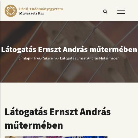
Ugrás
Pécsi Tudományegyetem
a
Művészeti Kar
tartalomra
Látogatás Ernszt András műtermében
Címlap
-
Hírek
-
Sikereink
-
Látogatás Ernszt András Műtermében
Morzsa
Látogatás Ernszt András
műtermében