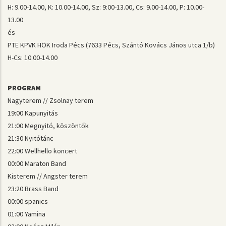
H: 9.00-14.00, K: 10.00-14.00, Sz: 9:00-13.00, Cs: 9.00-14.00, P: 10.00-
13.00
és
PTE KPVK HÖK Iroda Pécs (7633 Pécs, Szántó Kovács János utca 1/b)
H-Cs: 10.00-14.00
PROGRAM
Nagyterem // Zsolnay terem
19:00 Kapunyitás
21:00 Megnyitó, köszöntők
21:30 Nyitótánc
22:00 Wellhello koncert
00:00 Maraton Band
Kisterem // Angster terem
23:20 Brass Band
00:00 spanics
01:00 Yamina