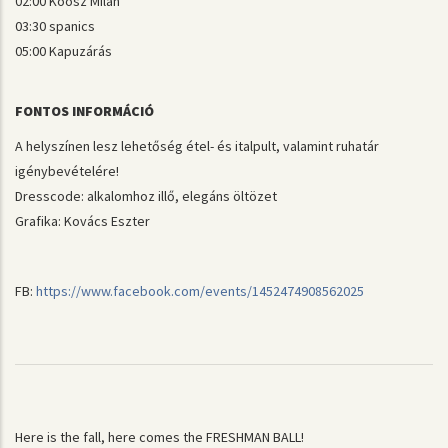
02:00 Koósz Milán
03:30 spanics
05:00 Kapuzárás
FONTOS INFORMÁCIÓ
A helyszínen lesz lehetőség étel- és italpult, valamint ruhatár
igénybevételére!
Dresscode: alkalomhoz illő, elegáns öltözet
Grafika: Kovács Eszter
FB:
https://www.facebook.com/events/1452474908562025
Here is the fall, here comes the FRESHMAN BALL!