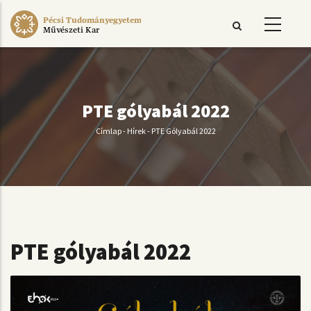
Ugrás
Pécsi Tudományegyetem
a
Művészeti Kar
tartalomra
PTE gólyabál 2022
Címlap
-
Hírek
-
PTE Gólyabál 2022
Morzsa
PTE gólyabál 2022