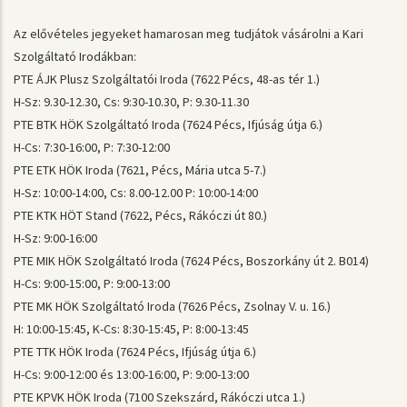
Az elővételes jegyeket hamarosan meg tudjátok vásárolni a Kari
Szolgáltató Irodákban:
PTE ÁJK Plusz Szolgáltatói Iroda (7622 Pécs, 48-as tér 1.)
H-Sz: 9.30-12.30, Cs: 9:30-10.30, P: 9.30-11.30
PTE BTK HÖK Szolgáltató Iroda (7624 Pécs, Ifjúság útja 6.)
H-Cs: 7:30-16:00, P: 7:30-12:00
PTE ETK HÖK Iroda (7621, Pécs, Mária utca 5-7.)
H-Sz: 10:00-14:00, Cs: 8.00-12.00 P: 10:00-14:00
PTE KTK HÖT Stand (7622, Pécs, Rákóczi út 80.)
H-Sz: 9:00-16:00
PTE MIK HÖK Szolgáltató Iroda (7624 Pécs, Boszorkány út 2. B014)
H-Cs: 9:00-15:00, P: 9:00-13:00
PTE MK HÖK Szolgáltató Iroda (7626 Pécs, Zsolnay V. u. 16.)
H: 10:00-15:45, K-Cs: 8:30-15:45, P: 8:00-13:45
PTE TTK HÖK Iroda (7624 Pécs, Ifjúság útja 6.)
H-Cs: 9:00-12:00 és 13:00-16:00, P: 9:00-13:00
PTE KPVK HÖK Iroda (7100 Szekszárd, Rákóczi utca 1.)