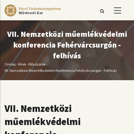
Ugrás
Pécsi Tudományegyetem
a
Művészeti Kar
tartalomra
VII. Nemzetközi műemlékvédelmi
konferencia Fehérvárcsurgón -
felhívás
Címlap
-
Hírek
-
Pályázatok
-
Morzsa
VII. Nemzetközi Műemlékvédelmi Konferencia Fehérvárcsurgón - Felhívás
VII. Nemzetközi
műemlékvédelmi