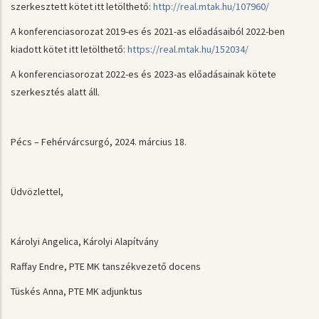
szerkesztett kötet itt letölthető:
http://real.mtak.hu/107960/
A konferenciasorozat 2019-es és 2021-as előadásaiból 2022-ben
kiadott kötet itt letölthető:
https://real.mtak.hu/152034/
A konferenciasorozat 2022-es és 2023-as előadásainak kötete
szerkesztés alatt áll.
Pécs – Fehérvárcsurgó, 2024. március 18.
Üdvözlettel,
Károlyi Angelica, Károlyi Alapítvány
Raffay Endre, PTE MK tanszékvezető docens
Tüskés Anna, PTE MK adjunktus