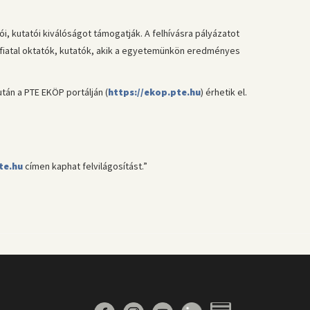
, kutatói kiválóságot támogatják. A felhívásra pályázatot
fiatal oktatók, kutatók, akik a egyetemünkön eredményes
tán a PTE EKÖP portálján (
https://ekop.pte.hu
) érhetik el.
e.hu
címen kaphat felvilágosítást.”