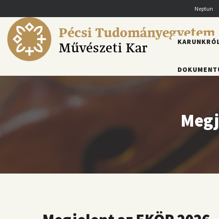
Ugrás
Neptun
a
tartalomra
Pécsi Tudományegyetem
FŐMENÜ
KARUNKRÓ
Művészeti Kar
DOKUMENT
Megj