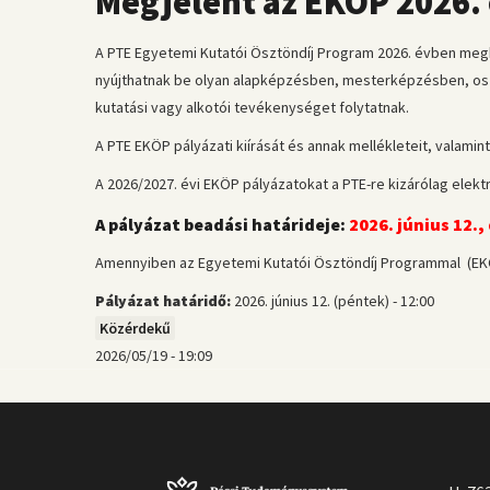
Megjelent az EKÖP 2026. 
A PTE Egyetemi Kutatói Ösztöndíj Program 2026. évben meghir
nyújthatnak be olyan alapképzésben, mesterképzésben, osz
kutatási vagy alkotói tevékenységet folytatnak.
A PTE EKÖP pályázati kiírását és annak mellékleteit, valami
A 2026/2027. évi EKÖP pályázatokat a PTE-re kizárólag elektr
A pályázat beadási határideje:
2026. június 12.,
Amennyiben az Egyetemi Kutatói Ösztöndíj Programmal (EK
Pályázat határidő:
2026. június 12. (péntek) - 12:00
Közérdekű
2026/05/19 - 19:09