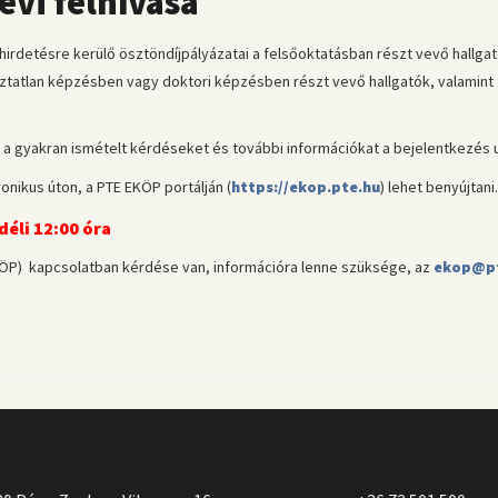
évi felhívása
detésre kerülő ösztöndíjpályázatai a felsőoktatásban részt vevő hallgatói
tatlan képzésben vagy doktori képzésben részt vevő hallgatók, valamint 
nt a gyakran ismételt kérdéseket és további információkat a bejelentkezés u
onikus úton, a PTE EKÖP portálján (
https://ekop.pte.hu
) lehet benyújtani.
 déli 12:00 óra
ÖP) kapcsolatban kérdése van, információra lenne szüksége, az
ekop@pt