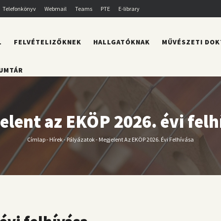
Telefonkönyv
Webmail
Teams
PTE
E-library
L
FELVÉTELIZŐKNEK
HALLGATÓKNAK
MŰVÉSZETI DOK
UMTÁR
elent az EKÖP 2026. évi felh
Címlap
-
Hírek
-
Pályázatok
-
Megjelent Az EKÖP 2026. Évi Felhívása
Morzsa