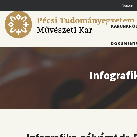
Ugrás
Neptun
a
tartalomra
Pécsi Tudományegyetem
FŐMENÜ
KARUNKRÓ
Művészeti Kar
DOKUMENT
Infografi