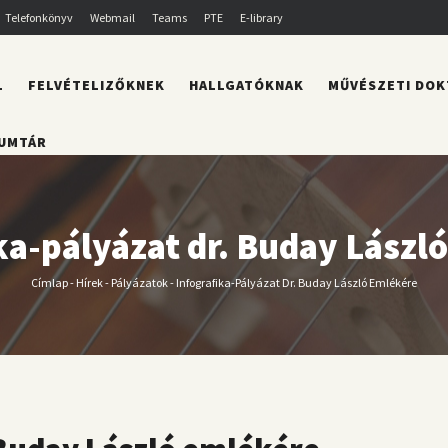
Telefonkönyv
Webmail
Teams
PTE
E-library
L
FELVÉTELIZŐKNEK
HALLGATÓKNAK
MŰVÉSZETI DOK
UMTÁR
ka-pályázat dr. Buday Lászl
Címlap
-
Hírek
-
Pályázatok
-
Infografika-Pályázat Dr. Buday László Emlékére
Morzsa