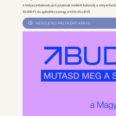
A helyezetteknek járó jutalmak mellett különdíj is elnyerhet
30.000 Ft és ajándékcsomag a KSH részéről.
RÉSZLETES PÁLYÁZATI KIÍRÁS