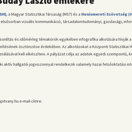
 Buday László emlékére
KSH)
, a Magyar Statisztikai Társaság (MST) és a
Honismereti Szövetség (
t, elsősorban vizuális kommunikáció, társadalomtudományi, gazdasági, info
ítás és időmérleg témakörök egyikében infografika alkotására hívják a k
enítésének ösztönzése érdekében. Az alkotásokat a Központi Statisztikai Hiv
sználásával kell elkészíteni. A pályázat célja az adatok egyedi szempontú, 
aki aktív hallgatói jogviszonnyal rendelkezik valamely hazai felsőoktatási i
apitvany.hu e-mail-címre.