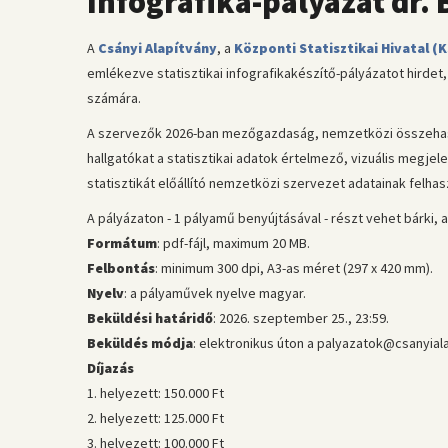
Infografika-pályázat dr.
A
Csányi Alapítvány
, a
Központi Statisztikai Hivatal (
emlékezve statisztikai infografikakészítő-pályázatot hirde
számára.
A szervezők 2026-ban mezőgazdaság, nemzetközi összehasonl
hallgatókat a statisztikai adatok értelmező, vizuális megjel
statisztikát előállító nemzetközi szervezet adatainak felha
A pályázaton - 1 pályamű benyújtásával - részt vehet bárki, 
Formátum
: pdf-fájl, maximum 20 MB.
Felbontás
: minimum 300 dpi, A3-as méret (297 x 420 mm).
Nyelv
: a pályaművek nyelve magyar.
Beküldési határidő
: 2026. szeptember 25., 23:59.
Beküldés módja
: elektronikus úton a palyazatok@csanyial
Díjazás
1. helyezett: 150.000 Ft
2. helyezett: 125.000 Ft
3. helyezett: 100.000 Ft