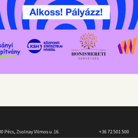
0 Pécs, Zsolnay Vilmos u. 16.
+36 72 501 500