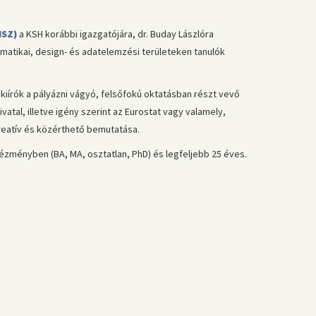
HSZ)
a KSH korábbi igazgatójára, dr. Buday Lászlóra
rmatikai, design- és adatelemzési területeken tanulók
iírók a pályázni vágyó, felsőfokú oktatásban részt vevő
atal, illetve igény szerint az Eurostat vagy valamely,
kreatív és közérthető bemutatása.
ntézményben (BA, MA, osztatlan, PhD) és legfeljebb 25 éves.