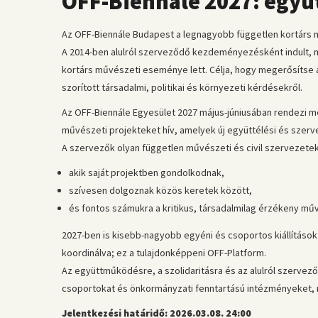
OFF-Biennále 2027: együ
Az OFF-Biennále Budapest a legnagyobb független kortár
A 2014-ben alulról szerveződő kezdeményezésként indult, m
kortárs művészeti eseménye lett. Célja, hogy megerősítse
szorított társadalmi, politikai és környezeti kérdésekről.
Az OFF-Biennále Egyesület 2027 május-júniusában rendezi m
művészeti projekteket hív, amelyek új együttélési és szer
A szervezők olyan független művészeti és civil szervezete
akik saját projektben gondolkodnak,
szívesen dolgoznak közös keretek között,
és fontos számukra a kritikus, társadalmilag érzékeny műv
2027-ben is kisebb-nagyobb egyéni és csoportos kiállítások 
koordinálva; ez a tulajdonképpeni OFF-Platform.
Az együttműködésre, a szolidaritásra és az alulról szerv
csoportokat és önkormányzati fenntartású intézményeket, 
Jelentkezési határidő: 2026.03.08. 24:00