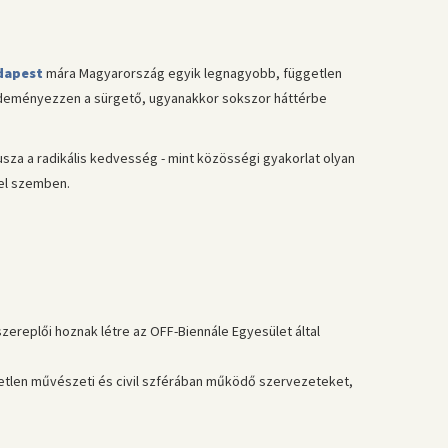
udapest
mára Magyarország egyik legnagyobb, független
ezdeményezzen a sürgető, ugyanakkor sokszor háttérbe
usza a radikális kedvesség - mint közösségi gyakorlat olyan
kel szemben.
szereplői hoznak létre az OFF-Biennále Egyesület által
etlen művészeti és civil szférában működő szervezeteket,