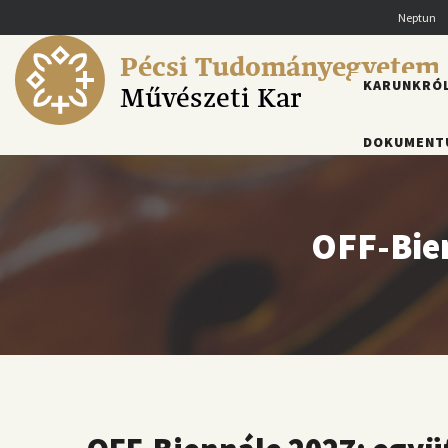
Ugrás
Neptun
a
tartalomra
Pécsi Tudományegyetem
FŐMENÜ
KARUNKRÓ
Művészeti Kar
DOKUMENT
OFF-Bie