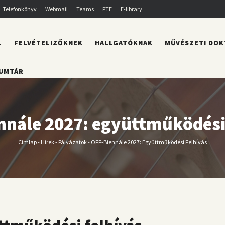
Telefonkönyv
Webmail
Teams
PTE
E-library
L
FELVÉTELIZŐKNEK
HALLGATÓKNAK
MŰVÉSZETI DOK
UMTÁR
nnále 2027: együttműködési 
Címlap
-
Hírek
-
Pályázatok
-
OFF-Biennále 2027: Együttműködési Felhívás
Morzsa