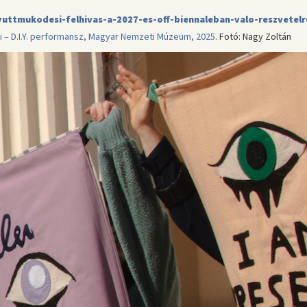
gyuttmukodesi-felhivas-a-2027-es-off-biennaleban-valo-reszvetelr
ei – D.I.Y. performansz, Magyar Nemzeti Múzeum, 2025
. Fotó: Nagy Zoltán