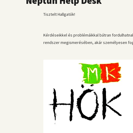
Neptun Help Desk
Tisztelt Hallgatók!
Kérdéseikkel és problémáikkal bátran fordulhatnak
rendszer megismerésében, akár személyesen fogad