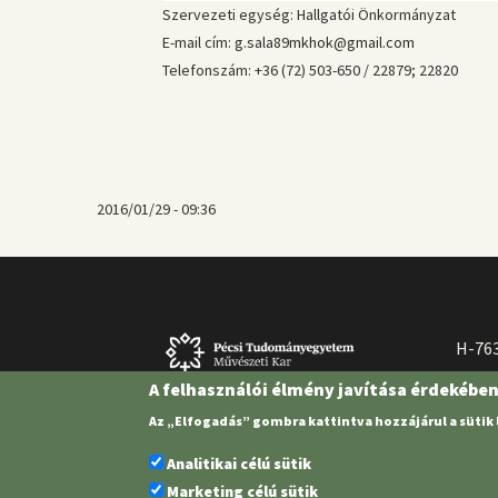
Szervezeti egység: Hallgatói Önkormányzat
E-mail cím:
g.sala89mkhok@gmail.com
Telefonszám: +36 (72) 503-650 / 22879; 22820
2016/01/29 - 09:36
H-763
A felhasználói élmény javítása érdekébe
Az „Elfogadás” gombra kattintva hozzájárul a sütik
Analitikai célú sütik
Marketing célú sütik