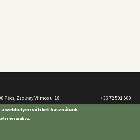
0 Pécs, Zsolnay Vilmos u. 16.
+36 72 501 500
n a webhelyen sütiket használunk
 létrehozásához.