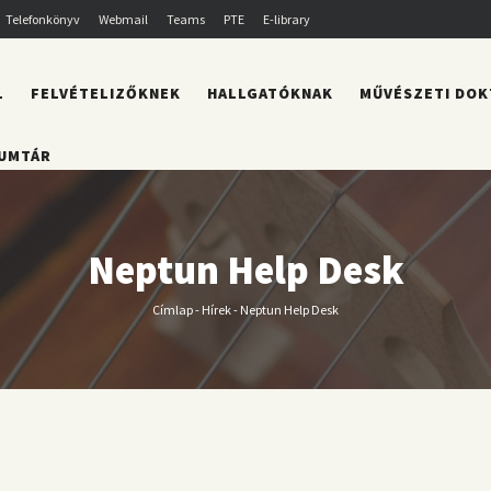
Telefonkönyv
Webmail
Teams
PTE
E-library
L
FELVÉTELIZŐKNEK
HALLGATÓKNAK
MŰVÉSZETI DOK
UMTÁR
Neptun Help Desk
Címlap
-
Hírek
-
Neptun Help Desk
Morzsa