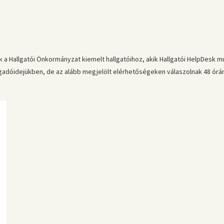
 a Hallgatói Önkormányzat kiemelt hallgatóihoz, akik Hallgatói HelpDesk m
óidejükben, de az alább megjelölt elérhetőségeken válaszolnak 48 órán 