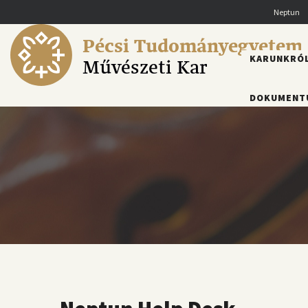
Ugrás
Neptun
a
tartalomra
Pécsi Tudományegyetem
FŐMENÜ
KARUNKRÓ
Művészeti Kar
DOKUMENT