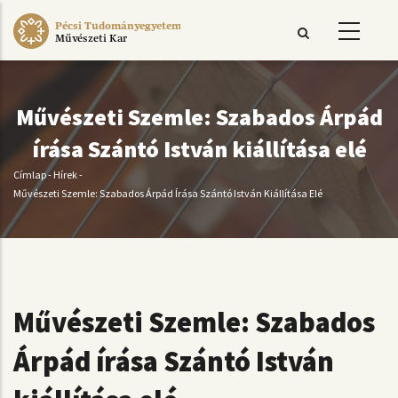
Ugrás
Pécsi Tudományegyetem
a
Művészeti Kar
tartalomra
Művészeti Szemle: Szabados Árpád
írása Szántó István kiállítása elé
Címlap
-
Hírek
-
Morzsa
Művészeti Szemle: Szabados Árpád Írása Szántó István Kiállítása Elé
Művészeti Szemle: Szabados
Árpád írása Szántó István