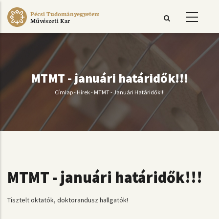
Ugrás
Pécsi Tudományegyetem
a
Művészeti Kar
tartalomra
MTMT - januári határidők!!!
Címlap
-
Hírek
-
MTMT - Januári Határidők!!!
Morzsa
MTMT - januári határidők!!!
Tisztelt oktatók, doktorandusz hallgatók!