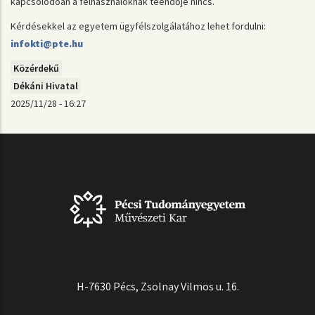
kapcsolódóan a felhasználóknak teendője nincs.
Kérdésekkel az egyetem ügyfélszolgálatához lehet fordulni:
infokti@pte.hu
Közérdekű
Dékáni Hivatal
2025/11/28 - 16:27
H-7630 Pécs, Zsolnay Vilmos u. 16.