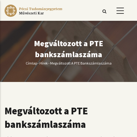
Ugrás
Pécsi Tudományegyetem
a
Művészeti Kar
tartalomra
Megváltozott a PTE
bankszámlaszáma
Címlap
-
Hírek
-
Megváltozott A PTE Bankszámlaszáma
Morzsa
Megváltozott a PTE
bankszámlaszáma