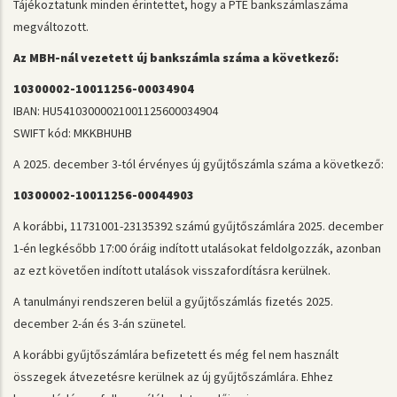
Tájékoztatunk minden érintettet, hogy a PTE bankszámlaszáma
megváltozott.
Az MBH-nál vezetett új bankszámla száma a következő:
10300002-10011256-00034904
IBAN: HU54103000021001125600034904
SWIFT kód: MKKBHUHB
A 2025. december 3-tól érvényes új gyűjtőszámla száma a következő:
10300002-10011256-00044903
A korábbi, 11731001-23135392 számú gyűjtőszámlára 2025. december
1-én legkésőbb 17:00 óráig indított utalásokat feldolgozzák, azonban
az ezt követően indított utalások visszafordításra kerülnek.
A tanulmányi rendszeren belül a gyűjtőszámlás fizetés 2025.
december 2-án és 3-án szünetel.
A korábbi gyűjtőszámlára befizetett és még fel nem használt
összegek átvezetésre kerülnek az új gyűjtőszámlára. Ehhez