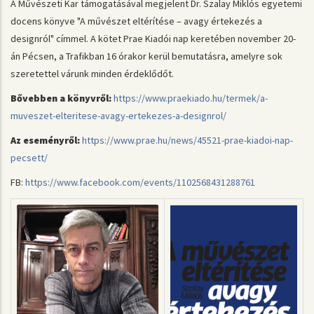
A Művészeti Kar támogatásával megjelent Dr. Szalay Miklós egyetemi
docens könyve "A művészet eltérítése – avagy értekezés a
designról" címmel. A kötet Prae Kiadói nap keretében november 20-
án Pécsen, a Trafikban 16 órakor kerül bemutatásra, amelyre sok
szeretettel várunk minden érdeklődőt.
Bővebben a könyvről:
https://www.praekiado.hu/termek/a-
muveszet-elteritese-avagy-ertekezes-a-designrol/
Az eseményről:
https://www.prae.hu/news/45521-prae-kiadoi-nap-
pecsett/
FB:
https://www.facebook.com/events/1102568431288761