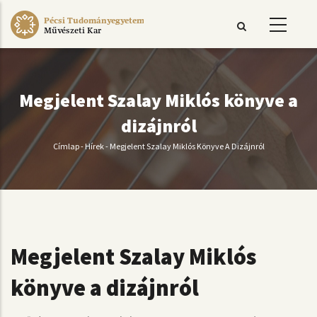
Ugrás
Pécsi Tudományegyetem
a
Művészeti Kar
tartalomra
Megjelent Szalay Miklós könyve a
dizájnról
Címlap
-
Hírek
-
Megjelent Szalay Miklós Könyve A Dizájnról
Morzsa
Megjelent Szalay Miklós
könyve a dizájnról