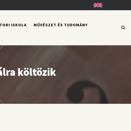
English
TORI ISKOLA
MŰVÉSZET ÉS TUDOMÁNY
lra költözik