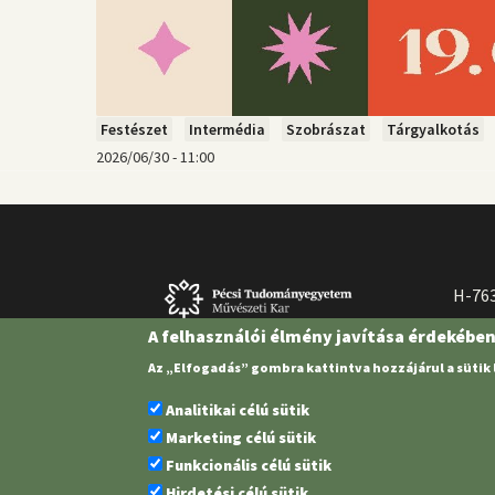
Festészet
Intermédia
Szobrászat
Tárgyalkotás
2026/06/30 - 11:00
H-763
A felhasználói élmény javítása érdekébe
Az „Elfogadás” gombra kattintva hozzájárul a sütik
Analitikai célú sütik
Marketing célú sütik
Funkcionális célú sütik
Hirdetési célú sütik