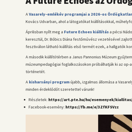
A Future Echoes az Ördög
A
Vasarely-emlékév programjai a 2026-os Ördögkatlan
Kovács Udvarban, ahol a látogatókat kiállításokkal, műhelyfo
Áprilisban nyílt meg a
Future Echoes kiállítás
a pécsi Nádor
keresztül, Dr. Bóbics Diána festőművész vezetésével zajlott
fesztiválon látható kiállítás első termét ezek, a hallgatók
A második kiállítótérben a Janus Pannonius Múzeum gyűjtem
múzeumpedagógiai foglalkozásokon próbálhatják ki az op-art
történetét.
A
kisharsányi program
újabb, izgalmas állomása a Vasa
minden érdeklődőt szeretettel várunk!
Részletek:
https://art.pte.hu/hu/esemenyek/kiallita
Facebook-esemény:
https://fb.me/e/3ZfKFSVzz