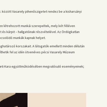
. között Vasarely pihenőszigetet rendez be a kisharsányi
ében létrehozott munkái szerepeltek, mely két féléven
 és kárpit – hallgatóinak részvételével. Az Ördögkatlan
kapcsolódó munkák kapnak helyet.
ghatározó korszakait. A látogatók emellett minden délután
níthetik fel az idén ötvenéves pécsi Vasarely Múzeum
zeti Kara együttműködésében megvalósuló eseményeinek;