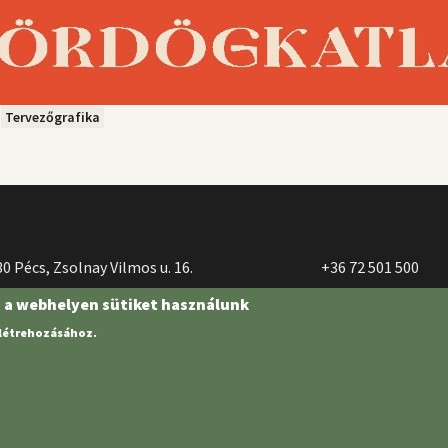
Tervezőgrafika
0 Pécs, Zsolnay Vilmos u. 16.
+36 72 501 500
n a webhelyen sütiket használunk
 létrehozásához.