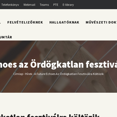
Telefonkönyv
Webmail
Teams
PTE
E-library
L
FELVÉTELIZŐKNEK
HALLGATÓKNAK
MŰVÉSZETI DOK
UMTÁR
hoes az Ördögkatlan fesztivá
Címlap
-
Hírek
-
A Future Echoes Az Ördögkatlan Fesztiválra Költözik
Morzsa