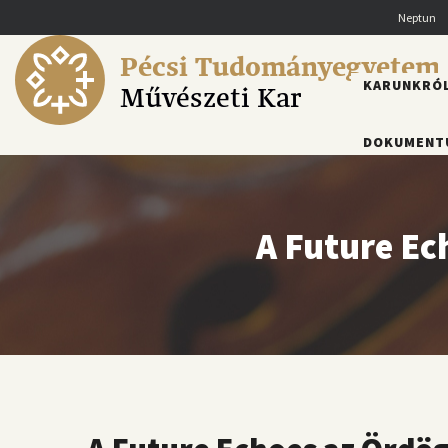
Ugrás
Neptun
a
tartalomra
Pécsi Tudományegyetem
FŐMENÜ
KARUNKRÓ
Művészeti Kar
DOKUMENT
A Future Ec