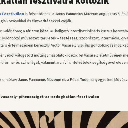
katlan fesztiválra költözik
 Fesztiválon
is folytatódnak: a Janus Pannonius Múzeum augusztus 5. és 8
glalkozásokkal és filmvetítésekkel várják.
 Galériában; a tárlaton közel 40 hallgató interdiszciplináris kurzus keret
, különböző művészeti területek – festészet, szobrászat, intermédia, divat
 kortárs értelmezésein keresztül Victor Vasarely vizuális gondolkodásához 
ényéből válogatott műtárgymásolatok idézik fel Vasarely életművének me
 forma- és színvilágát, valamint archív filmfelvételek segítségével eleve
rely-emlékév Janus Pannonius Múzeum és a Pécsi Tudományegyetem Művés
s/vasarely-pihenosziget-az-ordogkatlan-fesztivalon