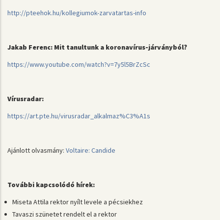
http://pteehok.hu/kollegiumok-zarvatartas-info
Jakab Ferenc: Mit tanultunk a koronavírus-járványból?
https://www.youtube.com/watch?v=7y5l5BrZcSc
Vírusradar:
https://art.pte.hu/virusradar_alkalmaz%C3%A1s
Ajánlott olvasmány:
Voltaire: Candide
További kapcsolódó hírek:
Miseta Attila rektor nyílt levele a pécsiekhez
Tavaszi szünetet rendelt el a rektor