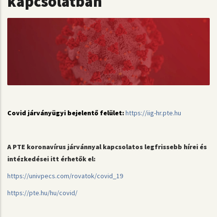
kapcsolatban
Covid járványügyi bejelentő felület:
https://iig-hr.pte.hu
A PTE koronavírus járvánnyal kapcsolatos legfrissebb hírei és
intézkedései itt érhetők el:
https://univpecs.com/rovatok/covid_19
https://pte.hu/hu/covid/