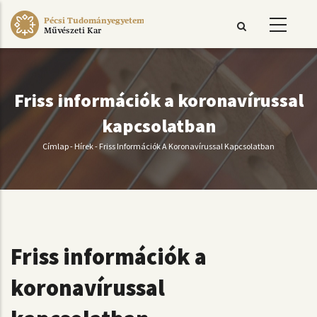
Ugrás
Pécsi Tudományegyetem
a
Művészeti Kar
tartalomra
Friss információk a koronavírussal
kapcsolatban
Címlap
-
Hírek
-
Friss Információk A Koronavírussal Kapcsolatban
Morzsa
Friss információk a
koronavírussal