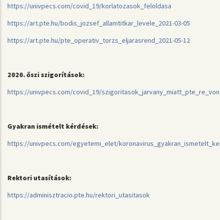
https://univpecs.com/covid_19/korlatozasok_feloldasa
https://art.pte.hu/bodis_jozsef_allamtitkar_levele_2021-03-05
https://art.pte.hu/pte_operativ_torzs_eljarasrend_2021-05-12
2020. őszi szigorítások:
https://univpecs.com/covid_19/szigoritasok_jarvany_miatt_pte_re_vo
Gyakran ismételt kérdések:
https://univpecs.com/egyetemi_elet/koronavirus_gyakran_ismetelt_k
Rektori utasítások:
https://adminisztracio.pte.hu/rektori_utasitasok