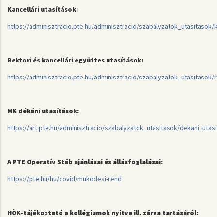
Kancellári utasítások:
https://adminisztracio.pte.hu/adminisztracio/szabalyzatok_utasitasok/k
Rektori és kancellári együttes utasítások:
https://adminisztracio.pte.hu/adminisztracio/szabalyzatok_utasitasok/
MK dékáni utasítások:
https://art.pte.hu/adminisztracio/szabalyzatok_utasitasok/dekani_utas
A PTE Operatív Stáb ajánlásai és állásfoglalásai:
https://pte.hu/hu/covid/mukodesi-rend
HÖK-tájékoztató a kollégiumok nyitva ill. zárva tartásáról: