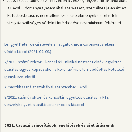
A 2021/2022 tanév őszi félévében a veszélyhelyzet időtartama alatt
a Pécsi Tudományegyetem által szervezett, személyes jelenléthez
kötött oktatási, ismeretellenőrzési cselekmények és felvételi
vizsgák szükséges védelmi intézkedéseinek minimum feltételei
Lengyel Péter dékán levele a hallgatóknak a koronavírus elleni
védőoltásról (2021. 09. 09.)
2/2021. számú rektori - kancellári - Klinikai Központ elnöki együttes
utasítás egyes képzéseken a koronavírus elleni védőoltás kötelező
igénybevételéről
A maszkhasználat szabályai szeptember 13-tól
8/2021. számú rektori és kancellári együttes utasítás a PTE
veszélyhelyzeti utasításainak módosításairól
2021. tavaszi szigorítások, enyhítések és új eljárásrend: