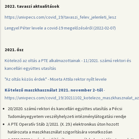
2022. tavaszi aktualitások
https://univpecs.com/covid_19/tavaszi_felev_jelenleti_lesz
Lengyel Péter levele a covid-19 megelőzéséről (2022-02-07)
2021. ősz
Kötelező az oltás a PTE alkalmazottainak - 11/2021. számú rektori és
kancellári együttes utasítás
"Az oltás közös érdek" - Miseta Attila rektor nyílt levele
Kötelező maszkhasználat 2021. november 2-től
-
https://univpecs.com/covid_19/20211102_kotelezo_maszkhasznalat_
20/2020. számú rektori és kancellári együttes utasítás a Pécsi
Tudományegyetem veszélyhelyzeti intézménylátogatási rendje
A PTE Operatív Stáb 2/2021. (X. 29.) elektronikus úton hozott
határozata a maszkhasználat szigorítására vonatkozóan