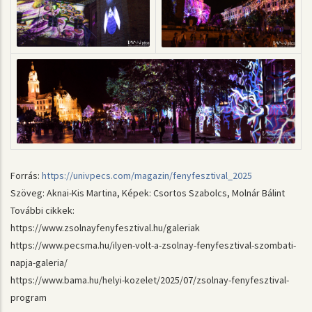
Forrás:
https://univpecs.com/magazin/fenyfesztival_2025
Szöveg: Aknai-Kis Martina, Képek: Csortos Szabolcs, Molnár Bálint
További cikkek:
https://www.zsolnayfenyfesztival.hu/galeriak
https://www.pecsma.hu/ilyen-volt-a-zsolnay-fenyfesztival-szombati-
napja-galeria/
https://www.bama.hu/helyi-kozelet/2025/07/zsolnay-fenyfesztival-
program