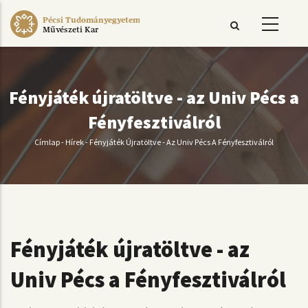
Ugrás
Pécsi Tudományegyetem
a
Művészeti Kar
tartalomra
Fényjáték újratöltve - az Univ Pécs a
Fényfesztiválról
Címlap
-
Hírek
-
Fényjáték Újratöltve - Az Univ Pécs A Fényfesztiválról
Morzsa
Fényjáték újratöltve - az
Univ Pécs a Fényfesztiválról