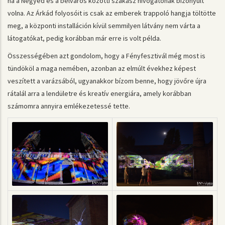
ha a Negyed és a belváros közötti szakasz hívogatónak bizonyult
volna. Az Árkád folyosóit is csak az emberek trappoló hangja töltötte
meg, a központi installáción kívül semmilyen látvány nem várta a
látogatókat, pedig korábban már erre is volt példa.
Összességében azt gondolom, hogy a Fényfesztivál még most is
tündököl a maga nemében, azonban az elmúlt évekhez képest
veszített a varázsából, ugyanakkor bízom benne, hogy jövőre újra
rátalál arra a lendületre és kreatív energiára, amely korábban
számomra annyira emlékezetessé tette.