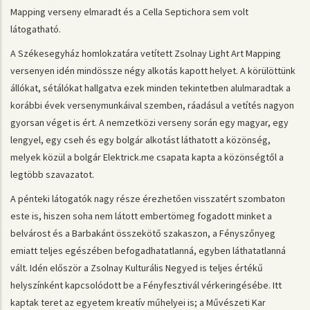
Mapping verseny elmaradt és a Cella Septichora sem volt
látogatható.
A Székesegyház homlokzatára vetített Zsolnay Light Art Mapping
versenyen idén mindössze négy alkotás kapott helyet. A körülöttünk
állókat, sétálókat hallgatva ezek minden tekintetben alulmaradtak a
korábbi évek versenymunkáival szemben, ráadásul a vetítés nagyon
gyorsan véget is ért. A nemzetközi verseny során egy magyar, egy
lengyel, egy cseh és egy bolgár alkotást láthatott a közönség,
melyek közül a bolgár Elektrick.me csapata kapta a közönségtől a
legtöbb szavazatot.
A pénteki látogatók nagy része érezhetően visszatért szombaton
este is, hiszen soha nem látott embertömeg fogadott minket a
belvárost és a Barbakánt összekötő szakaszon, a Fényszőnyeg
emiatt teljes egészében befogadhatatlanná, egyben láthatatlanná
vált. Idén először a Zsolnay Kulturális Negyed is teljes értékű
helyszínként kapcsolódott be a Fényfesztivál vérkeringésébe. Itt
kaptak teret az egyetem kreatív műhelyei is; a Művészeti Kar