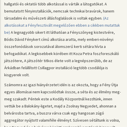
hallgatói és oktatói több alkotással is várták a látogatókat. A
bemutatott fényinstallációk, nemcsak technikai bravúrok, hanem
társadalmi és művészeti állásfoglalások is voltak egyben.
(Az
alkotásokat a Fényfesztivált megelőzően ebben a cikkben mutattuk
be)
A legnagyobb sikert itt láthatóan a Fényszőnyeg kistestvére,
Bódis Dávid Fénykert című alkotása aratta, mely emberi-növényi
összefonódások sorozatával álomszerű kerti sétára hívta a
befogadókat. A legkisebbek körében itt Koza Petra foszforeszkáló
játszótere, A játszótér titkos élete volt a legnépszerűbb, de az
Árkádban felállított Csillagpor installáció legtöbb csodálója is
kisgyerek volt.
Számomra az igazi hiányérzetet idén is az okozta, hogy a Fény Útja
egyes állomásai nem kapcsolódtak össze, a séta és az élmény meg-
meg szakadt. Péntek este a Kodály Központnál kezdtünk, innen
vettük be a Balokány-ligetet, majd a Zsolnay Negyedet, ahonnan a
belvárosba tartva, a buszra várva csak egy hangosan zúgó
aggregátor nyújtott valamiféle élményt. Szívesen sétáltunk is volna,