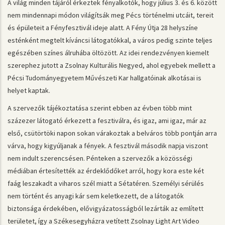
A világ minden tájáról érkeztek fényalkotók, hogy július 3. és 6. között
nem mindennapi módon világítsák meg Pécs történelmi utcáit, tereit
és épületeit a Fényfesztivál ideje alatt. A Fény Útja 28 helyszíne
esténként megtelt kíváncsi látogatókkal, a város pedig szinte teljes
egészében színes álruhába öltözött. Az idei rendezvényen kiemelt
szerephez jutott a Zsolnay Kulturális Negyed, ahol egyebek mellett a
Pécsi Tudományegyetem Művészeti Kar hallgatóinak alkotásai is
helyet kaptak.
A szervezők tájékoztatása szerint ebben az évben több mint
százezer látogató érkezett a fesztiválra, és igaz, ami igaz, már az
első, csütörtöki napon sokan várakoztak a belváros több pontján arra
várva, hogy kigyúljanak a fények. A fesztivál második napja viszont
nem indult szerencsésen. Pénteken a szervezők a közösségi
médiában értesítették az érdeklődőket arról, hogy kora este két
faág leszakadt a viharos szél miatt a Sétatéren. Személyi sérülés
nem történt és anyagi kár sem keletkezett, de a látogatók
biztonsága érdekében, elővigyázatosságból lezárták az említett
területet, így a Székesegyházra vetített Zsolnay Light Art Video