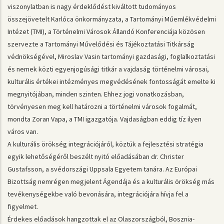
viszonylatban is nagy érdeklődést kiváltott tudományos
összejövetelt Karlóca önkormányzata, a Tartományi Műemlékvédelmi
Intézet (TMI), a Történelmi Városok Állandó Konferenciája közösen
szervezte a Tartományi Művelődési és Tájékoztatási Titkárság
védnökségével, Miroslav Vasin tartományi gazdasági, foglalkoztatási
és nemek közti egyenjogúsági titkár a vajdaság történelmi városai,
kulturális értékei intézményes megvédésének fontosságát emelte ki
megnyitójában, minden szinten. Ehhez jogi vonatkozásban,
törvényesen meg kell határozni a történelmi városok fogalmát,
mondta Zoran Vapa, a TMI igazgatója. Vajdaságban eddig tíz ilyen
város van.
A kulturális örökség integrációjáról, köztük a fejlesztési stratégia
egyik lehetőségéről beszélt nyitó előadásában dr. Christer
Gustafsson, a svédországi Uppsala Egyetem tanára. Az Európai
Bizottság nemrégen megjelent Ágendája és a kulturális örökség más
tevékenységekbe való bevonására, integrációjára hívja fel a
figyelmet.
Érdekes előadások hangzottak el az Olaszországból, Bosznia-