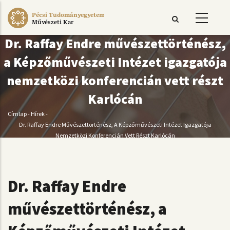
Ugrás
Pécsi Tudományegyetem
a
Művészeti Kar
tartalomra
Dr. Raffay Endre művészettörténész,
a Képzőművészeti Intézet igazgatója
nemzetközi konferencián vett részt
Karlócán
Címlap
-
Hírek
-
Morzsa
Dr. Raffay Endre Művészettörténész, A Képzőművészeti Intézet Igazgatója
Nemzetközi Konferencián Vett Részt Karlócán
Dr. Raffay Endre
művészettörténész, a