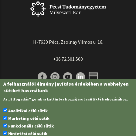
H-7630 Pécs, Zsolnay Vilmos u. 16.
+36 72 501 500
A felhasználói élmény javítása érdekében a webhelyen
sütiket használunk
Az „Elfogadás” gombra kattintva hozzájárul a sütik létrehozásához.
Analitikai célú sütik
Marketing célú sütik
Funkcionális célú sütik
Pécsi Tudományegyetem | Kancellária |
Informatikai és Innovációs Igazgatóság
Hirdetési célú sütik