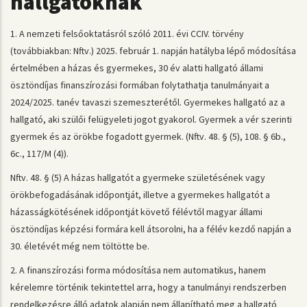
hallgatóknak
1. A nemzeti felsőoktatásról szóló 2011. évi CCIV. törvény
(továbbiakban: Nftv.) 2025. február 1. napján hatályba lépő módosítása
értelmében a házas és gyermekes, 30 év alatti hallgató állami
ösztöndíjas finanszírozási formában folytathatja tanulmányait a
2024/2025. tanév tavaszi szemeszterétől. Gyermekes hallgató az a
hallgató, aki szülői felügyeleti jogot gyakorol. Gyermek a vér szerinti
gyermek és az örökbe fogadott gyermek. (Nftv. 48. § (5), 108. § 6b.,
6c., 117/M (4)).
Nftv. 48. § (5) A házas hallgatót a gyermeke születésének vagy
örökbefogadásának időpontját, illetve a gyermekes hallgatót a
házasságkötésének időpontját követő félévtől magyar állami
ösztöndíjas képzési formára kell átsorolni, ha a félév kezdő napján a
30. életévét még nem töltötte be.
2. A finanszírozási forma módosítása nem automatikus, hanem
kérelemre történik tekintettel arra, hogy a tanulmányi rendszerben
rendelkezésre álló adatok alapján nem állapítható meg a hallgató