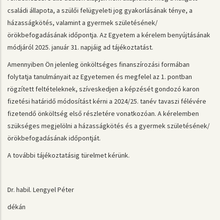
családi állapota, a szülői felügyeleti jog gyakorlásának ténye, a
házasságkötés, valamint a gyermek születésének/
örökbefogadásának időpontja. Az Egyetem a kérelem benyújtásának
módjáról 2025. január 31. napjáig ad tájékoztatást.
Amennyiben Ön jelenleg önköltséges finanszírozási formában
folytatja tanulmányait az Egyetemen és megfelel az 1. pontban
rögzített feltételeknek, szíveskedjen a képzését gondozó karon
fizetési határidő módosítást kérni a 2024/25. tanév tavaszi félévére
fizetendő önköltség első részletére vonatkozóan. A kérelemben
szükséges megjelölni a házasságkötés és a gyermek születésének/
örökbefogadásának időpontját.
A további tájékoztatásig türelmet kérünk.
Dr. habil. Lengyel Péter
dékán