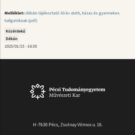
Melléklet:
dékáni tájékoztató 30 év alatti, házas és gyermekes
hallgatóknak (pdf)
Közérdekű
Dékán
2025/01/15 - 16:30
H-7630 Pécs, Zsolnay Vilmos u. 16.