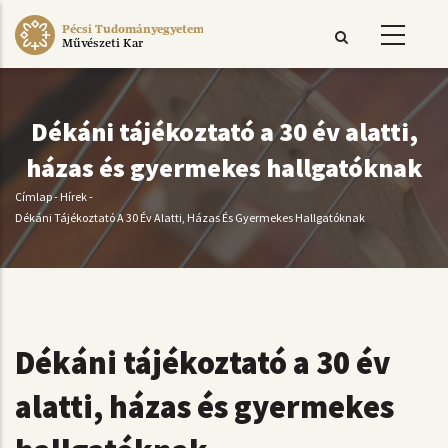
Ugrás
Pécsi Tudományegyetem
a
Művészeti Kar
tartalomra
Dékáni tájékoztató a 30 év alatti,
házas és gyermekes hallgatóknak
Címlap
-
Hírek
-
Morzsa
Dékáni Tájékoztató A 30 Év Alatti, Házas És Gyermekes Hallgatóknak
Dékáni tájékoztató a 30 év
alatti, házas és gyermekes