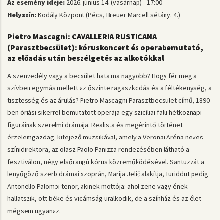
Az esemény ideje:
2026. június 14. (vasárnap) - 17:00
Helyszín:
Kodály Központ (Pécs, Breuer Marcell sétány. 4.)
Pietro Mascagni: CAVALLERIA RUSTICANA
(Parasztbecsület): kóruskoncert és operabemutató,
az előadás után beszélgetés az alkotókkal
A szenvedély vagy a becsület hatalma nagyobb? Hogy fér meg a
szívben egymás mellett az őszinte ragaszkodás és a féltékenység, a
tisztesség és az árulás? Pietro Mascagni Parasztbecsület című, 1890-
ben óriási sikerrel bemutatott operája egy szicíliai falu hétköznapi
figuráinak szerelmi drámája. Realista és megérintő történet
érzelemgazdag, kifejező muzsikával, amely a Veronai Aréna neves
színidirektora, az olasz Paolo Panizza rendezésében látható a
fesztiválon, négy elsőrangú kórus közreműködésével. Santuzzát a
lenyűgöző szerb drámai szoprán, Marija Jelić alakítja, Turiddut pedig
Antonello Palombi tenor, akinek mottója: ahol zene vagy ének
hallatszik, ott béke és vidámság uralkodik, de a színház és az élet
mégsem ugyanaz.