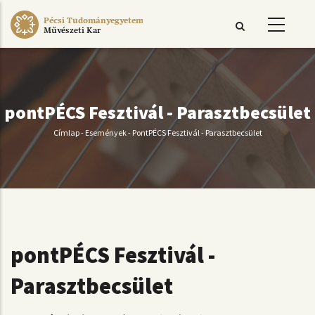
Ugrás
Pécsi Tudományegyetem
a
Művészeti Kar
tartalomra
pontPÉCS Fesztivál - Parasztbecsület
Címlap
-
Események
-
PontPÉCS Fesztivál - Parasztbecsület
Morzsa
pontPÉCS Fesztivál -
Parasztbecsület