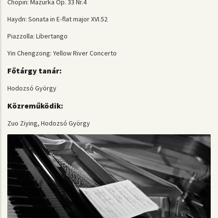
Chopin: Mazurka Op. 33 Nr.4
Haydn: Sonata in E-flat major XVI.52
Piazzolla: Libertango
Yin Chengzong: Yellow River Concerto
Főtárgy tanár:
Hodozsó György
Közreműködik:
Zuo Ziying, Hodozsó György