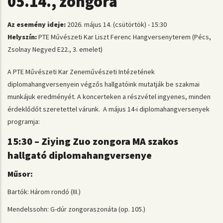
05.14., zongora
Az esemény ideje:
2026. május 14. (csütörtök) - 15:30
Helyszín:
PTE Művészeti Kar Liszt Ferenc Hangversenyterem (Pécs,
Zsolnay Negyed E22., 3. emelet)
A PTE Művészeti Kar Zeneművészeti Intézetének
diplomahangversenyein végzős hallgatóink mutatják be szakmai
munkájuk eredményét. A koncerteken a részvétel ingyenes, minden
érdeklődőt szeretettel várunk. A május 14-i diplomahangversenyek
programja:
15:30 – Ziying Zuo zongora MA szakos
hallgató diplomahangversenye
Műsor:
Bartók: Három rondó (III.)
Mendelssohn: G-dúr zongoraszonáta (op. 105.)