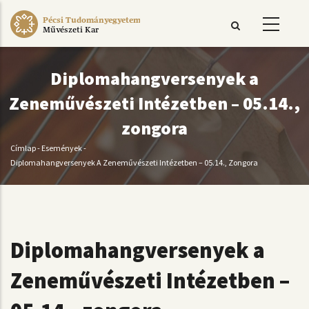
Ugrás
Pécsi Tudományegyetem
a
Művészeti Kar
tartalomra
Diplomahangversenyek a
Zeneművészeti Intézetben – 05.14.,
zongora
Címlap
-
Események
-
Morzsa
Diplomahangversenyek A Zeneművészeti Intézetben – 05.14., Zongora
Diplomahangversenyek a
Zeneművészeti Intézetben –