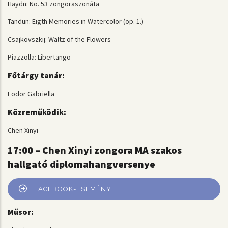
Haydn: No. 53 zongoraszonáta
Tandun: Eigth Memories in Watercolor (op. 1.)
Csajkovszkij: Waltz of the Flowers
Piazzolla: Libertango
Főtárgy tanár:
Fodor Gabriella
Közreműködik:
Chen Xinyi
17:00 – Chen Xinyi zongora MA szakos
hallgató diplomahangversenye
FACEBOOK-ESEMÉNY
Műsor: