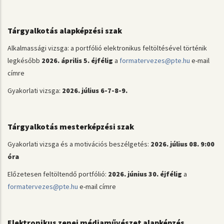
Tárgyalkotás alapképzési szak
Alkalmassági vizsga: a portfólió elektronikus feltöltésével történik
legkésőbb
2026. április 5. éjfélig
a
formatervezes@pte.hu
e-mail
címre
Gyakorlati vizsga:
2026. július 6-7-8-9.
Tárgyalkotás mesterképzési szak
Gyakorlati vizsga és a motivációs beszélgetés:
2026. július 08. 9:00
óra
Előzetesen feltöltendő portfólió:
2026. június 30. éjfélig
a
formatervezes@pte.hu
e-mail címre
Elektronikus zenei médiaművészet alapképzés