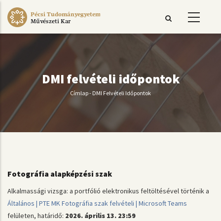
Ugrás
Pécsi Tudományegyetem
a
Művészeti Kar
tartalomra
DMI felvételi időpontok
Címlap
-
DMI Felvételi Időpontok
Morzsa
Fotográfia alapképzési szak
Alkalmassági vizsga: a portfólió elektronikus feltöltésével történik a
Általános | PTE MK Fotográfia szak felvételi | Microsoft Teams
felületen, határidő:
2026. április 13. 23:59