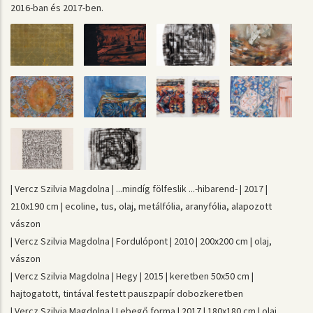
2016-ban és 2017-ben.
| Vercz Szilvia Magdolna | ...mindíg fölfeslik ...-hibarend- | 2017 |
210x190 cm | ecoline, tus, olaj, metálfólia, aranyfólia, alapozott
vászon
| Vercz Szilvia Magdolna | Fordulópont | 2010 | 200x200 cm | olaj,
vászon
| Vercz Szilvia Magdolna | Hegy | 2015 | keretben 50x50 cm |
hajtogatott, tintával festett pauszpapír dobozkeretben
| Vercz Szilvia Magdolna | Lebegő forma | 2017 | 180x180 cm | olaj,