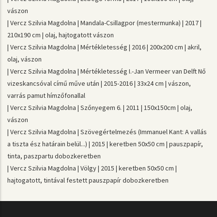
vászon
| Vercz Szilvia Magdolna | Mandala-Csillagpor (mestermunka) | 2017 |
210x190 cm | olaj, hajtogatott vászon
| Vercz Szilvia Magdolna | Mértékletesség | 2016 | 200x200 cm | akril,
olaj, vászon
| Vercz Szilvia Magdolna | Mértékletesség I.-Jan Vermeer van Delft Nő
vizeskancsóval című műve után | 2015-2016 | 33x24 cm | vászon,
varrás pamut hímzőfonallal
| Vercz Szilvia Magdolna | Szőnyegem 6. | 2011 | 150x150cm | olaj,
vászon
| Vercz Szilvia Magdolna | Szövegértelmezés (Immanuel Kant: A vallás
a tiszta ész határain belül...) | 2015 | keretben 50x50 cm | pauszpapír,
tinta, paszpartu dobozkeretben
| Vercz Szilvia Magdolna | Völgy | 2015 | keretben 50x50 cm |
hajtogatott, tintával festett pauszpapír dobozkeretben