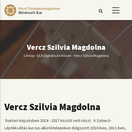
Ugrás
Pécsi Tudományegyetem
a
Művészeti Kar
tartalomra
Vercz Szilvia Magdolna
Címlap
-
DLA Digitális Archívum
-
Vercz Szilvia Magdolna
Morzsa
Vercz Szilvia Magdolna
Doktori képzésben 2014 - 2017 között vett részt. A Színerő-
Léptékváltás kurzus-alkotótelepeken dolgozott 2010-ben, 2011-ben,