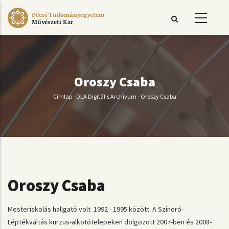
Ugrás
Pécsi Tudományegyetem
a
Művészeti Kar
tartalomra
Oroszy Csaba
Címlap
-
DLA Digitális Archívum
-
Oroszy Csaba
Morzsa
Oroszy Csaba
Mesteriskolás hallgató volt 1992 - 1995 között. A Színerő-
Léptékváltás kurzus-alkotótelepeken dolgozott 2007-ben és 2008-