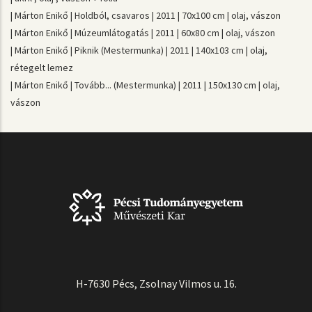
| Márton Enikő | Holdból, csavaros | 2011 | 70x100 cm | olaj, vászon
| Márton Enikő | Múzeumlátogatás | 2011 | 60x80 cm | olaj, vászon
| Márton Enikő | Piknik (Mestermunka) | 2011 | 140x103 cm | olaj,
rétegelt lemez
| Márton Enikő | Tovább... (Mestermunka) | 2011 | 150x130 cm | olaj,
vászon
H-7630 Pécs, Zsolnay Vilmos u. 16.