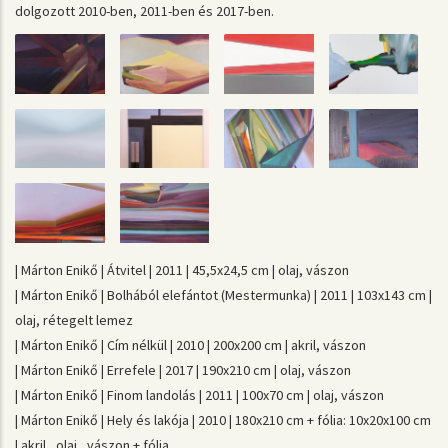
dolgozott 2010-ben, 2011-ben és 2017-ben.
| Márton Enikő | Átvitel | 2011 | 45,5x24,5 cm | olaj, vászon
| Márton Enikő | Bolhából elefántot (Mestermunka) | 2011 | 103x143 cm |
olaj, rétegelt lemez
| Márton Enikő | Cím nélkül | 2010 | 200x200 cm | akril, vászon
| Márton Enikő | Errefele | 2017 | 190x210 cm | olaj, vászon
| Márton Enikő | Finom landolás | 2011 | 100x70 cm | olaj, vászon
| Márton Enikő | Hely és lakója | 2010 | 180x210 cm + fólia: 10x20x100 cm
| akril , olaj , vászon + fólia