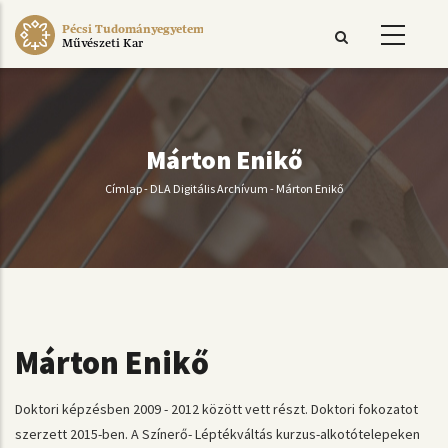
Ugrás
Pécsi Tudományegyetem
a
Művészeti Kar
tartalomra
Márton Enikő
Címlap
-
DLA Digitális Archívum
-
Márton Enikő
Morzsa
Márton Enikő
Doktori képzésben 2009 - 2012 között vett részt.
Doktori fokozatot
szerzett 2015-ben.
A Színerő- Léptékváltás kurzus-alkotótelepeken