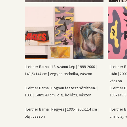
| Leitner Barna | 12. számú kép | 1999-2000 |
| Leitner 
143,5x147 cm | vegyes technika, vászon
után | 200
vászon
| Leitner Barna | Hogyan festesz sötétben? |
| Leitner B
1998 | 148x148 cm | olaj, kollázs, vászon
135x145,5c
| Leitner Barna | Négyes | 1995 | 200x114 cm |
| Leitner 
olaj, vászon
cm | olaj,