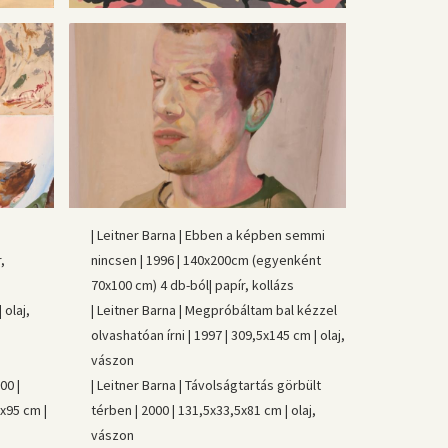
| Leitner Barna | Ebben a képben semmi
,
nincsen | 1996 | 140x200cm (egyenként
70x100 cm) 4 db-ból| papír, kollázs
 olaj,
| Leitner Barna | Megpróbáltam bal kézzel
olvashatóan írni | 1997 | 309,5x145 cm | olaj,
vászon
00 |
| Leitner Barna | Távolságtartás görbült
x95 cm |
térben | 2000 | 131,5x33,5x81 cm | olaj,
vászon