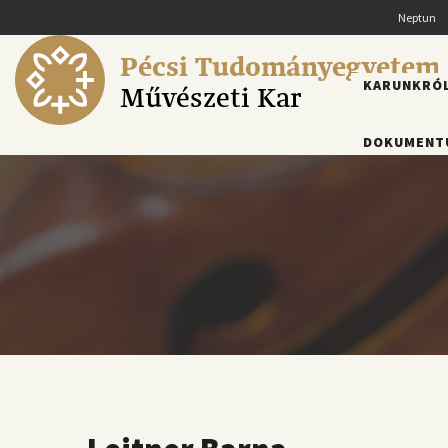
Ugrás
Neptun
a
tartalomra
Pécsi Tudományegyetem
FŐMENÜ
KARUNKRÓ
Művészeti Kar
DOKUMENT