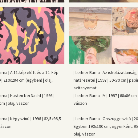
Barna | A 11.kép előtt és a 12. kép
| Leitner Barna | Az iskolázatlanság
0 | 210x284 cm (egyben) | olaj,
határesetei | 1997 | 50x70 cm | papír
szitanyomat
arna | Husten bei Nacht | 1998 |
| Leitner Barna | M | 1997 | 68x86 cm |
m | olaj, vászon
vászon
Barna | Négyszínű | 1996 | 62,5x96,5
| Leitner Barna | Önszuggesztió | 20
 vászon
Egyben 190x190 cm, egyenként: 95
olaj, vászon