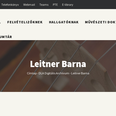
Telefonkönyv
Webmail
Teams
PTE
E-library
L
FELVÉTELIZŐKNEK
HALLGATÓKNAK
MŰVÉSZETI DOK
UMTÁR
Leitner Barna
Címlap
-
DLA Digitális Archívum
-
Leitner Barna
Morzsa