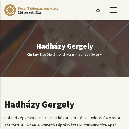
Ugrás
Pécsi Tudományegyetem
a
Művészeti Kar
tartalomra
Hadházy Gergely
Címlap
-
DLA Digitális Archívum
-
Hadházy Gergely
Morzsa
Hadházy Gergely
Doktori képzésben 2005 - 2008 között vett részt.
Doktori fokozatot
szerzett 2012-ben.
A Színerő- Léptékváltás kurzus-alkotótelepen