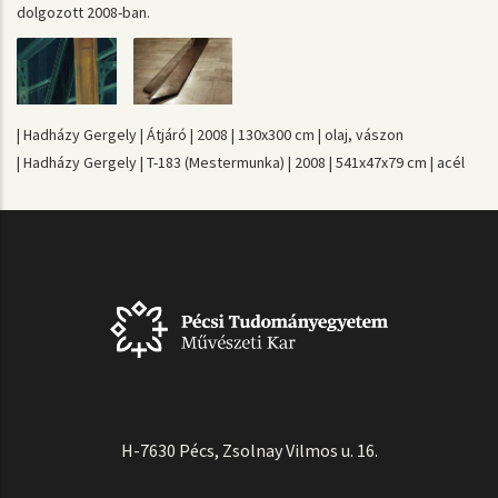
dolgozott 2008-ban.
| Hadházy Gergely | Átjáró | 2008 | 130x300 cm | olaj, vászon
| Hadházy Gergely | T-183 (Mestermunka) | 2008 | 541x47x79 cm | acél
H-7630 Pécs, Zsolnay Vilmos u. 16.