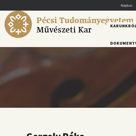
Ugrás
Neptun
a
tartalomra
Pécsi Tudományegyetem
FŐMENÜ
KARUNKRÓ
Művészeti Kar
DOKUMENT