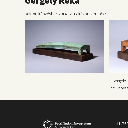
Gergely Réka
Doktori képzésben 2014 - 2017 között vett részt.
| Gergely R
cm | bron
H-763