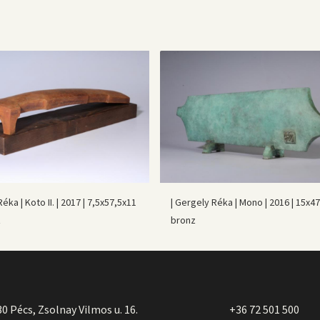
éka | Koto II. | 2017 | 7,5x57,5x11
| Gergely Réka | Mono | 2016 | 15x47
z
bronz
0 Pécs, Zsolnay Vilmos u. 16.
+36 72 501 500