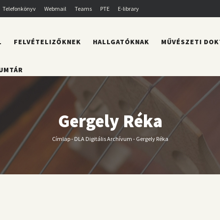
Telefonkönyv
Webmail
Teams
PTE
E-library
L
FELVÉTELIZŐKNEK
HALLGATÓKNAK
MŰVÉSZETI DOK
UMTÁR
Gergely Réka
Címlap
-
DLA Digitális Archívum
-
Gergely Réka
Morzsa