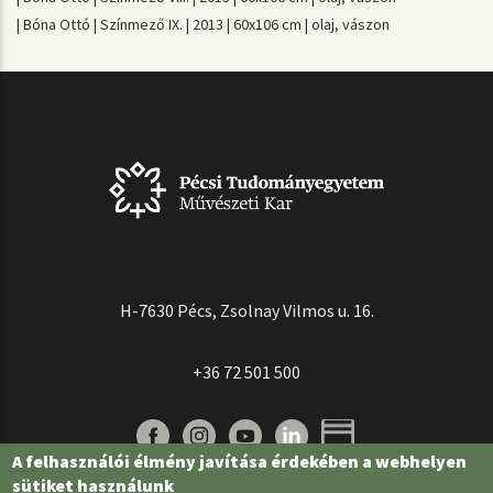
| Bóna Ottó | Színmező IX. | 2013 | 60x106 cm | olaj, vászon
H-7630 Pécs, Zsolnay Vilmos u. 16.
+36 72 501 500
A felhasználói élmény javítása érdekében a webhelyen
sütiket használunk