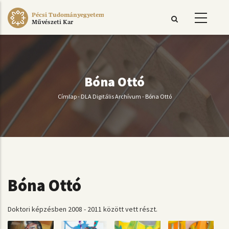
Ugrás
Pécsi Tudományegyetem
a
Művészeti Kar
tartalomra
Bóna Ottó
Címlap
-
DLA Digitális Archívum
-
Bóna Ottó
Morzsa
Bóna Ottó
Doktori képzésben 2008 - 2011 között vett részt.