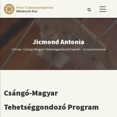
Ugrás
Pécsi Tudományegyetem
a
Művészeti Kar
tartalomra
Jicmond Antonia
Címlap
-
Csángó-Magyar Tehetséggondozó Program
-
Jicmond Antonia
Morzsa
Csángó-Magyar
Tehetséggondozó Program