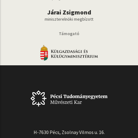
Járai Zsigmond
miniszterelnöki megbízott
Támogató
H-7630 Pécs, Zsolnay Vilmos u. 16.