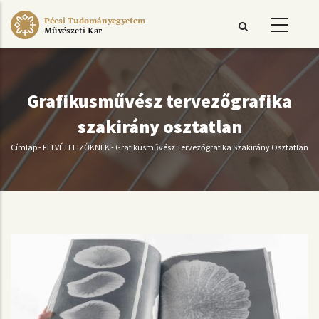
Ugrás
Pécsi Tudományegyetem
a
Művészeti Kar
tartalomra
Grafikusművész tervezőgrafika
szakirány osztatlan
Címlap
-
FELVÉTELIZŐKNEK
-
Grafikusművész Tervezőgrafika Szakirány Osztatlan
Morzsa