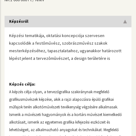
Képzésről
Képzési tematikája, oktatási koncepciója szervesen
kapcsolódik a festőművész, szobrászművész szakok
mesterképzéséhez, tapasztalataihoz, ugyanakkor határozott
lépést jelent a tervezômûvészet, a design terûletére is
Képzés célja:
A képzés célja olyan, a tervezőgrafika szakiránynak megfelelő
grafikusművészek képzése, akik a rajzi alapozásra épülő grafikai
műfajok terén alkotóművészeti tevékenység végzésére alkalmasak.
Ismerik a művészeti hagyományok és a kortárs művészet kiemelkedő
alkotásait, ismerik az egyetemes grafika kifejezési eszközeit és
lehetőségeit, az alkalmazható anyagokat és technikákat. Megfelelő