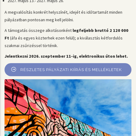
2027. május 13.- 2027. május 26.
A megvalósítás konkrét helyszínét, idejét és időtartamát minden
pályázatban pontosan meg kell jelölni.
A támogatás összege alkotásonként
legfeljebb bruttó 2 120 000
Ft
(áfa és egyes közterhek ezen felül); a kiválasztás kétfordulós
szakmai zsűrizéssel történik.
Jelentkezni 2026. szeptember 11-ig, elektronikus úton lehet.
RÉSZLETES PÁLYÁZATI KIÍRÁS ÉS MELLÉKLETEK