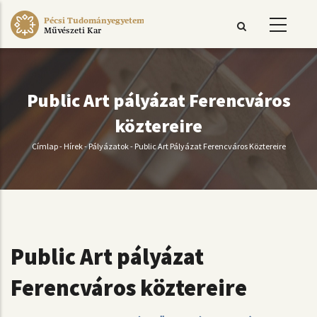
Ugrás
Pécsi Tudományegyetem
a
Művészeti Kar
tartalomra
Public Art pályázat Ferencváros
köztereire
Címlap
-
Hírek
-
Pályázatok
-
Public Art Pályázat Ferencváros Köztereire
Morzsa
Public Art pályázat
Ferencváros köztereire