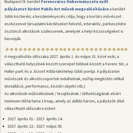
Budapest IX. kerület
Ferencváros Önkormányzata nyílt
pályázatot hirdet Public Art művek megvalósítására
a kerület
több közterén; a kezdeményezés célja, hogy a kortárs művészet
eszközeivel társadalmi kérdéseket felvető, interaktív, párbeszédre
ösztönző alkotások szülessenek, amelyek a helyi közösségeket is
bevonják.
A megvalósítás időszaka 2027. április 1. és május 31. közé esik; a
választható helyszínek között szerepel többek között a Ferenc tér, a
Haller park és a József Attila-lakótelep több pontja. A pályázaton
művészek és alkotócsoportok indulhatnak, műfaji megkötés nélkül
(installáció, performansz, köztéri objekt stb.).
Az alkotások működésének / lezajlásának / láthatóságának elvárt
minimum időtartama 14 nap, amely az alábbi három, a pályázók által
választható időszakra eshet:
2027. április 01.- 2027. április 14.
2027. április 22.- 2027. május 05.