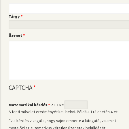
Tárgy
Üzenet
CAPTCHA
Matematikai kérdés
2 + 16 =
A fenti művelet eredményét kell beírni. Például 1+3 esetén 4-et.
Ez a kérdés vizsgálja, hogy vajon ember-e a látogató, valamint
megelőzi az automatikus kéretlen üzenetek beküldését.