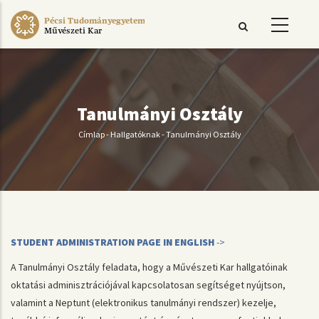
Ugrás
Pécsi Tudományegyetem
a
Művészeti Kar
tartalomra
Tanulmányi Osztály
Címlap
-
Hallgatóknak
-
Tanulmányi Osztály
Morzsa
STUDENT ADMINISTRATION PAGE IN ENGLISH
->
A Tanulmányi Osztály feladata, hogy a Művészeti Kar hallgatóinak
oktatási adminisztrációjával kapcsolatosan segítséget nyújtson,
valamint a Neptunt (elektronikus tanulmányi rendszer) kezelje,