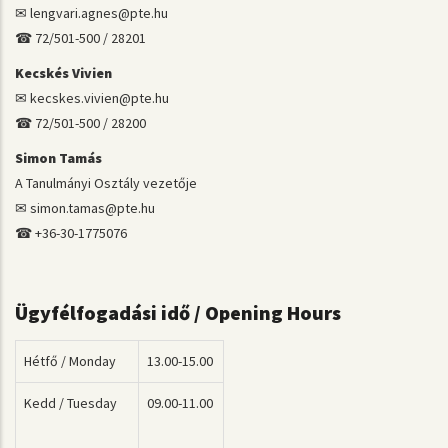
✉ lengvari.agnes@pte.hu
☎ 72/501-500 / 28201
Kecskés Vivien
✉ kecskes.vivien@pte.hu
☎ 72/501-500 / 28200
Simon Tamás
A Tanulmányi Osztály vezetője
✉ simon.tamas@pte.hu
☎ +36-30-1775076
Ügyfélfogadási idő / Opening Hours
Hétfő / Monday
13.00-15.00
Kedd / Tuesday
09.00-11.00