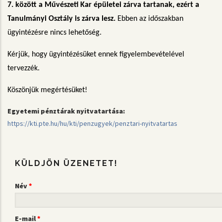
7. között a Művészeti Kar épületei zárva tartanak, ezért a
Tanulmányi Osztály is zárva lesz.
Ebben az időszakban
ügyintézésre nincs lehetőség.
Kérjük, hogy ügyintézésüket ennek figyelembevételével
tervezzék.
Köszönjük megértésüket!
Egyetemi pénztárak nyitvatartása:
https://kti.pte.hu/hu/kti/penzugyek/penztari-nyitvatartas
KÜLDJÖN ÜZENETET!
Név
E-mail