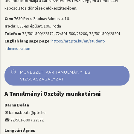
továbbá informálja a kari vezetést és részt vegyen a fentiekkel
kapcsolatos döntések előkészítésében.
Cím:
7630 Pécs Zsolnay Vilmos u. 16.
Iroda:
E33-as épület, 106. iroda
Telefon:
72/501-500/22872, 72/501-500/28200, 72/501-500/28201
English language page:
https://art.pte.hu/en/student-
administration
MŰVÉSZETI KAR TANULMÁNYI ÉS
VIZSGASZABÁLYZAT
A Tanulmányi Osztály munkatársai
Barna Beáta
✉ barna.beata@pte.hu
☎ 72/501-500 / 22872
Lengvári Ágnes