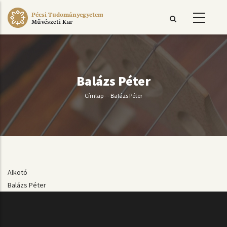
Ugrás
Pécsi Tudományegyetem
a
Művészeti Kar
tartalomra
Balázs Péter
Címlap
-
-
Balázs Péter
Morzsa
Alkotó
Balázs Péter