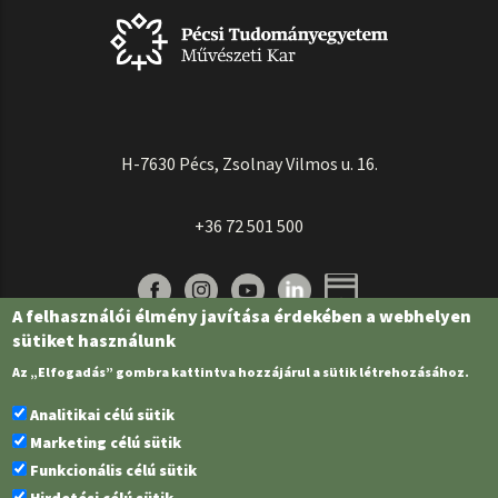
H-7630 Pécs, Zsolnay Vilmos u. 16.
+36 72 501 500
A felhasználói élmény javítása érdekében a webhelyen
sütiket használunk
Az „Elfogadás” gombra kattintva hozzájárul a sütik létrehozásához.
Analitikai célú sütik
Marketing célú sütik
Funkcionális célú sütik
Pécsi Tudományegyetem | Kancellária |
Informatikai és Innovációs Igazgatóság