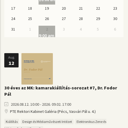
17
18
19
20
21
22
23
24
25
26
27
28
29
30
31
1
2
3
4
5
6
9:00 am
Kickoff hét 2026
Aug.
12
30 éves az MK: kamarakiállítás-sorozat #7, Dr. Fodor
Pál
2026.08.12. 10:00 - 2026. 09.02. 17:00
PTE Rektori Kabinet Galéria (Pécs, Vasvári Pál u. 4.)
Kiállítás
Design és Médiaművészeti Intézet
Elektronikus Zene és