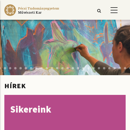
Ugrás
Pécsi Tudományegyetem
a
Művészeti Kar
tartalomra
HÍREK
Sikereink