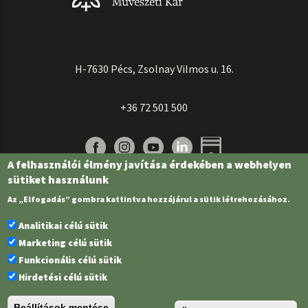
H-7630 Pécs, Zsolnay Vilmos u. 16.
+36 72 501 500
A felhasználói élmény javítása érdekében a webhelyen
sütiket használunk
Az „Elfogadás” gombra kattintva hozzájárul a sütik létrehozásához.
Analitikai célú sütik
Marketing célú sütik
Funkcionális célú sütik
Pécsi Tudományegyetem | Kancellária |
Informatikai és Innovációs Igazgatóság
Hirdetési célú sütik
| Portál csoport - 2022.
Beállítások mentése