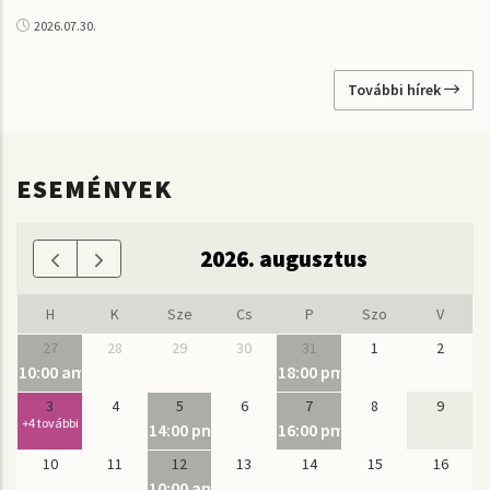
2026.07.30.
További hírek
ESEMÉNYEK
2026. augusztus
H
K
Sze
Cs
P
Szo
V
27
28
29
30
31
1
2
10:00 am
18:00 pm
Nyári Mélyrézfúvós Akadémia
IN VITRO - A Bázis Szobrás
3
4
5
6
7
8
9
+4 további
14:00 pm
16:00 pm
Vasarely pihenősziget az Ördögkatlan fesztiválo
Pécsi Orgonaakadémia 
10
11
12
13
14
15
16
10:00 am
30 éves az MK: kamarakiállítás-sorozat #7, Dr. Fo