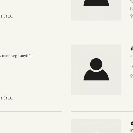
s út 16.
s minőségirányítási
a
F
s út 16.
i