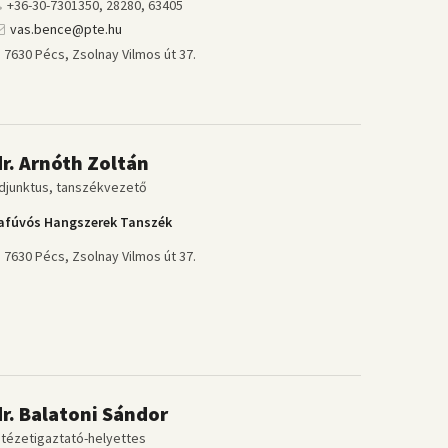
+36-30-7301350, 28280, 63405
vas.bence@pte.hu
7630 Pécs, Zsolnay Vilmos út 37.
dr. Arnóth Zoltán
djunktus, tanszékvezető
afúvós Hangszerek Tanszék
7630 Pécs, Zsolnay Vilmos út 37.
dr. Balatoni Sándor
ntézetigaztató-helyettes