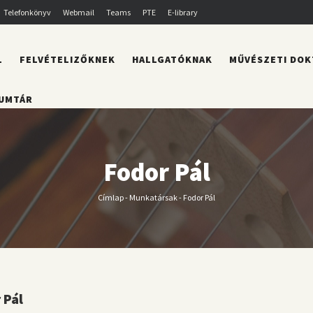
Telefonkönyv
Webmail
Teams
PTE
E-library
L
FELVÉTELIZŐKNEK
HALLGATÓKNAK
MŰVÉSZETI DOK
UMTÁR
Fodor Pál
Címlap
-
Munkatársak
-
Fodor Pál
Morzsa
 Pál