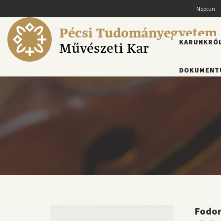
Ugrás
Neptun
a
tartalomra
Pécsi Tudományegyetem
FŐMENÜ
KARUNKRÓ
Művészeti Kar
DOKUMENT
Fodor