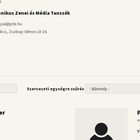
s
onikus Zenei és Média Tanszék
.pal@pte.hu
cs, Zsolnay Vilmos út 16.
Szervezeti egységre szűrés
ter
e
V