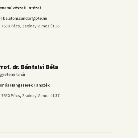
eneművészeti Intézet
balatoni.sandor@pte.hu
7630 Pécs, Zsolnay Vilmos út 16.
rof. dr. Bánfalvi Béla
gyetemi tanár
onós Hangszerek Tanszék
7630 Pécs, Zsolnay Vilmos út 37.