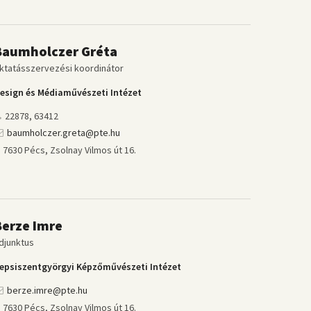
Baumholczer Gréta
ktatásszervezési koordinátor
esign és Médiaművészeti Intézet
22878, 63412
baumholczer.greta@pte.hu
7630 Pécs, Zsolnay Vilmos út 16.
Berze Imre
djunktus
epsiszentgyörgyi Képzőművészeti Intézet
berze.imre@pte.hu
7630 Pécs, Zsolnay Vilmos út 16.