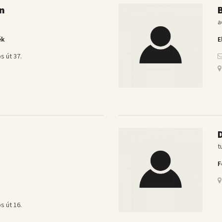
án
a
ék
E
s út 37.
D
t
F
s út 16.