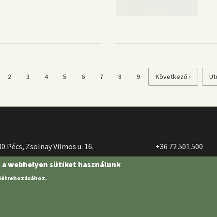
enlegi
Page
2
Page
3
Page
4
Page
5
Page
6
Page
7
Page
8
Page
9
Következő
Következő ›
Ut
Ut
al
oldal
ol
0 Pécs, Zsolnay Vilmos u. 16.
+36 72 501 500
n a webhelyen sütiket használunk
 létrehozásához.