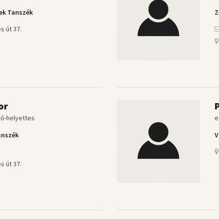
ek Tanszék
Z
s út 37.
or
P
tó-helyettes
e
anszék
V
u
s út 37.