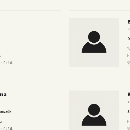
o
D
u
s út 16.
nna
a
anszék
S
u
s út 16.