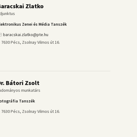
Baracskai Zlatko
djunktus
lektronikus Zenei és Média Tanszék
baracskai.zlatko@pte.hu
7630 Pécs, Zsolnay Vilmos út 16.
r. Bátori Zsolt
udományos munkatárs
otográfia Tanszék
7630 Pécs, Zsolnay Vilmos út 16.