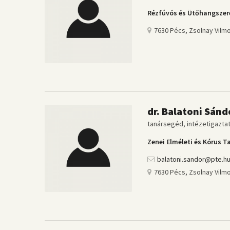
Rézfúvós és Ütőhangszer
7630 Pécs, Zsolnay Vilmo
dr. Balatoni Sánd
tanársegéd, intézetigazta
Zenei Elméleti és Kórus T
balatoni.sandor@pte.h
7630 Pécs, Zsolnay Vilmo