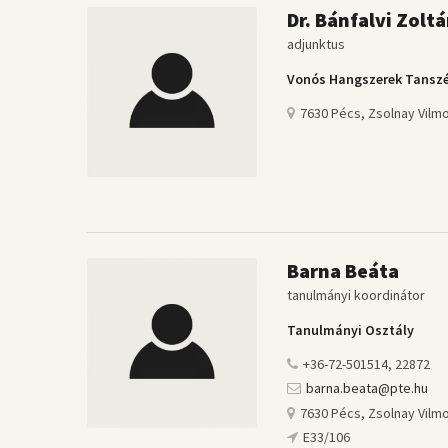
Dr. Bánfalvi Zolt
adjunktus
Vonós Hangszerek Tansz
7630 Pécs, Zsolnay Vilmo
Barna Beáta
tanulmányi koordinátor
Tanulmányi Osztály
+36-72-501514, 22872
barna.beata@pte.hu
7630 Pécs, Zsolnay Vilmo
E33/106