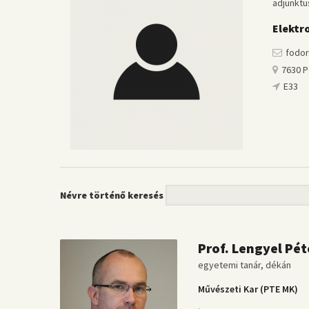
adjunktu
Elektr
fodor
7630 Pé
E33
Névre történő keresés
Prof. Lengyel Pé
egyetemi tanár, dékán
Művészeti Kar (PTE MK)