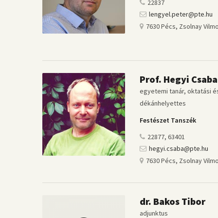
22837
lengyel.peter@pte.hu
7630 Pécs, Zsolnay Vilmo
Prof. Hegyi Csaba
egyetemi tanár, oktatási é
dékánhelyettes
Festészet Tanszék
22877, 63401
hegyi.csaba@pte.hu
7630 Pécs, Zsolnay Vilmo
dr. Bakos Tibor
adjunktus