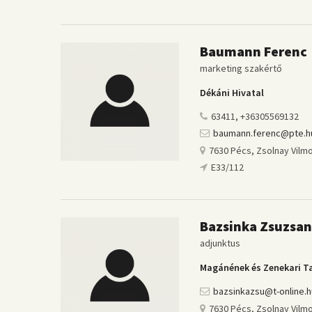
Baumann Ferenc
marketing szakértő
Dékáni Hivatal
63411, +36305569132
baumann.ferenc@pte.h
7630 Pécs, Zsolnay Vilmo
E33/112
Bazsinka Zsuzsa
adjunktus
Magánének és Zenekari T
bazsinkazsu@t-online.h
7630 Pécs, Zsolnay Vilmo