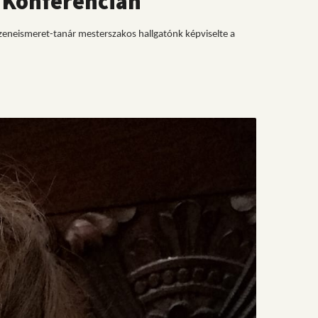
 Konferencián
neismeret-tanár mesterszakos hallgatónk képviselte a