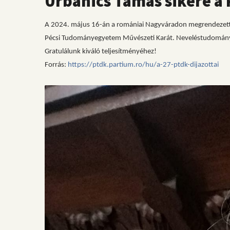
Urbanics Tamás sikere a
A 2024. május 16-án a romániai Nagyváradon megrendezett 
Pécsi Tudományegyetem Művészeti Karát. Neveléstudományi 
Gratulálunk kiváló teljesítményéhez!
Forrás:
https://ptdk.partium.ro/hu/a-27-ptdk-dijazottai