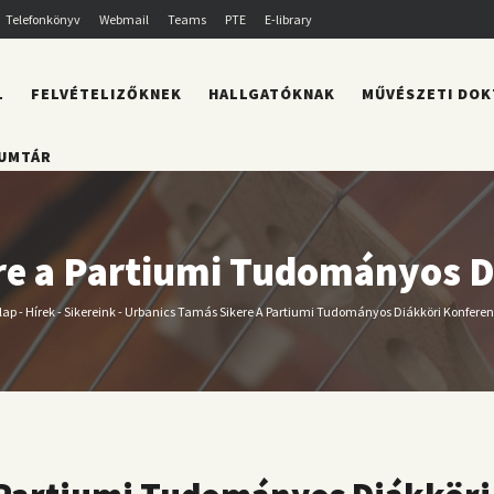
Telefonkönyv
Webmail
Teams
PTE
E-library
L
FELVÉTELIZŐKNEK
HALLGATÓKNAK
MŰVÉSZETI DOK
UMTÁR
re a Partiumi Tudományos D
lap
-
Hírek
-
Sikereink
-
Urbanics Tamás Sikere A Partiumi Tudományos Diákköri Konfere
orzsa