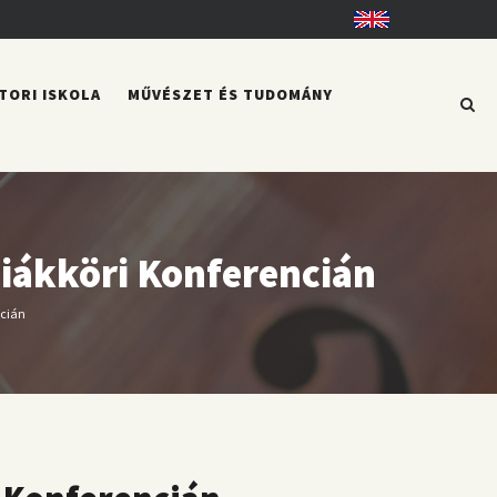
English
TORI ISKOLA
MŰVÉSZET ÉS TUDOMÁNY
iákköri Konferencián
ncián