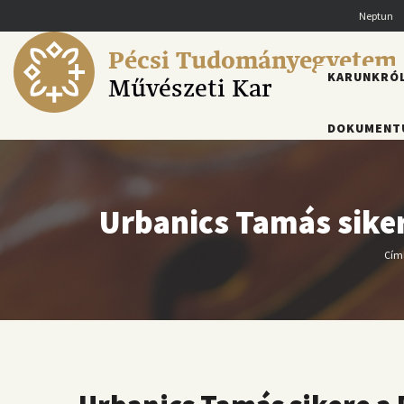
Ugrás
Neptun
a
tartalomra
Pécsi Tudományegyetem
FŐMENÜ
KARUNKRÓ
Művészeti Kar
DOKUMENT
Urbanics Tamás sike
Cím
M