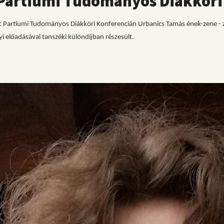
 Partiumi Tudományos Diákköri
Partiumi Tudományos Diákköri Konferencián Urbanics Tamás ének-zene - ze
előadásával tanszéki különdíjban részesült.