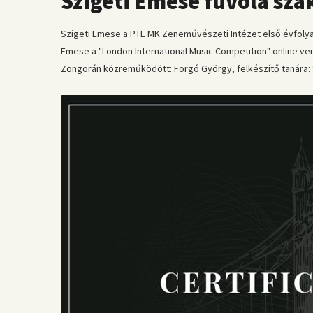
Szigeti Emese fuvola sza
Szigeti Emese a PTE MK Zeneművészeti Intézet első évfolya
Emese a "London International Music Competition" online ver
Zongorán közreműködött: Forgó György, felkészítő tanára: 