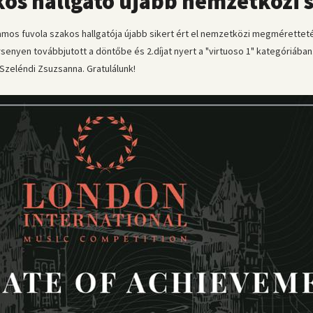
kos hallgató újabb nemzetközi 
mos fuvola szakos hallgatója újabb sikert ért el nemzetközi megmérettet
senyen továbbjutott a döntőbe és 2.díjat nyert a "virtuoso 1" kategóriában
Szeléndi Zsuzsanna. Gratulálunk!