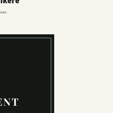
sikere
ésen.
.