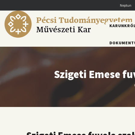
Ugrás
Neptun
a
tartalomra
Pécsi Tudományegyetem
FŐMENÜ
KARUNKRÓ
Művészeti Kar
DOKUMENT
Szigeti Emese fu