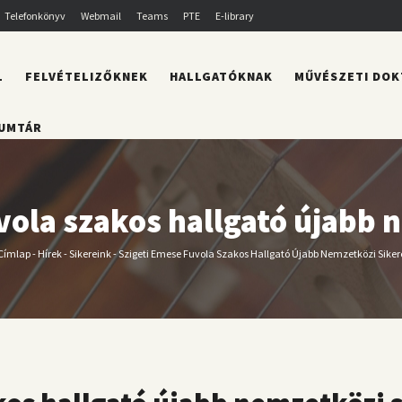
Telefonkönyv
Webmail
Teams
PTE
E-library
L
FELVÉTELIZŐKNEK
HALLGATÓKNAK
MŰVÉSZETI DOK
UMTÁR
vola szakos hallgató újabb 
Címlap
-
Hírek
-
Sikereink
-
Szigeti Emese Fuvola Szakos Hallgató Újabb Nemzetközi Siker
Morzsa