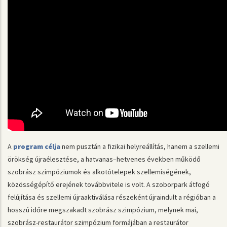
A
program célja
nem pusztán a fizikai helyreállítás, hanem a szellemi
örökség újraélesztése, a hatvanas–hetvenes években működő
szobrász szimpóziumok és alkotótelepek szellemiségének,
közösségépítő erejének továbbvitele is volt. A szoborpark átfogó
felújítása és szellemi újraaktiválása részeként újraindult a régióban a
hosszú időre megszakadt szobrász szimpózium, melynek mai,
szobrász-restaurátor szimpózium formájában a restaurátor