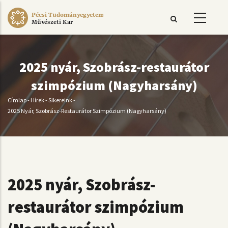
Ugrás
Pécsi Tudományegyetem
a
Művészeti Kar
tartalomra
2025 nyár, Szobrász-restaurátor
szimpózium (Nagyharsány)
Címlap
-
Hírek
-
Sikereink
-
Morzsa
2025 Nyár, Szobrász-Restaurátor Szimpózium (Nagyharsány)
2025 nyár, Szobrász-
restaurátor szimpózium