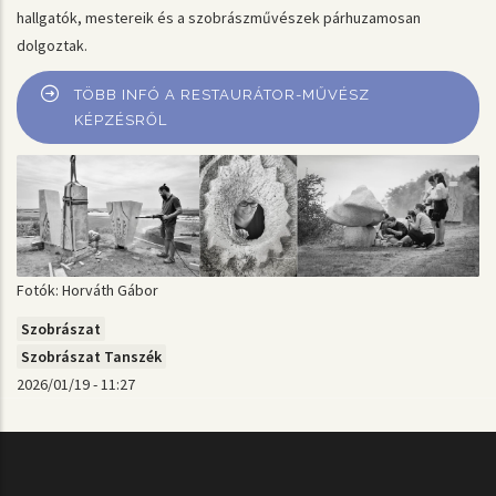
hallgatók, mestereik és a szobrászművészek párhuzamosan
dolgoztak.
TÖBB INFÓ A RESTAURÁTOR-MŰVÉSZ
KÉPZÉSRŐL
Fotók: Horváth Gábor
Szobrászat
Szobrászat Tanszék
2026/01/19 - 11:27