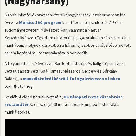
(Nagyharsány)
A több mint fél évszázada létesült nagyharsányi szoborpark az idei
évre - a
Mohács 500 program
keretében - újjászületett. A Pécsi
Tudományegyetem Művészeti Kar, valamint a Magyar
Képzőművészeti Egyetem oktatói és hallgatói aktívan részt vettek a
munkában, melynek keretében a három új szobor elkészítése mellett
három korábbi mű restaurálására is sor került.
A folyamatban a Művészeti Kar több oktatója és hallgatója is részt
vett (Kisapáti Ivett, Gaál Tamás, Mészáros Gergely és Sárkány
Balázs), a
munkálatokról készült fotógaléria ezen a linken
tekinthető meg.
Az alábbi videó Karunk oktatója,
Dr. Kisapáti Ivett kőszobrász
restaurátor
szemszögéből mutatja be a komplex restaurálási
munkálatokat.