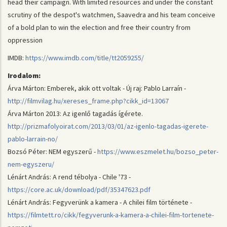
head their campaign. With limited resources and under the constant
scrutiny of the despot's watchmen, Saavedra and his team conceive
of a bold plan to win the election and free their country from
oppression
IMDB:
https://www.imdb.com/title/tt2059255/
Irodalom:
Árva Márton: Emberek, akik ott voltak - Új raj: Pablo Larraín -
http://filmvilag.hu/xereses_frame.php?cikk_id=13067
Árva Márton 2013: Az igenlő tagadás ígérete.
http://prizmafolyoirat.com/2013/03/01/az-igenlo-tagadas-igerete-
pablo-larrain-no/
Bozsó Péter: NEM egyszerű -
https://www.eszmelet.hu/bozso_peter-
nem-egyszeru/
Lénárt András: A rend tébolya - Chile '73 -
https://core.ac.uk/download/pdf/35347623.pdf
Lénárt András: Fegyverünk a kamera - A chilei film története -
https://filmtett.ro/cikk/fegyverunk-a-kamera-a-chilei-film-tortenete-