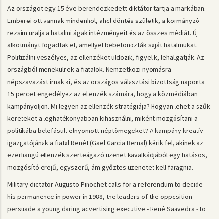
Az országot egy 15 éve berendezkedett diktátor tartja a markában.
Emberei ott vannak mindenhol, ahol döntés születik, a kormányzó
rezsim uralja a hatalmi ágak intézményeit és az összes médiát. Új
alkotmányt fogadtak el, amellyel bebetonozták saját hatalmukat.
Politizálni veszélyes, az ellenzéket üldözik, figyelik, lehallgatják. Az
országból menekülnek a fiatalok. Nemzetközi nyomásra
népszavazást írnak ki, és az országos választási bizottság naponta
15 percet engedélyez az ellenzék számára, hogy a közmédiában
kampányoljon. Mi legyen az ellenzék stratégiája? Hogyan lehet a szűk
kereteket a leghatékonyabban kihasználni, miként mozgósítani a
politikába belefásult elnyomott néptömegeket? A kampány kreatív
igazgatójának a fiatal Renét (Gael Garcia Bernal) kérik fel, akinek az
ezerhangú ellenzék szerteágazó üzenet kavalkádjából egy hatásos,
mozgósító erejű, egyszerű, ám győztes üzenetet kell faragnia.
Military dictator Augusto Pinochet calls for a referendum to decide
his permanence in power in 1988, the leaders of the opposition
persuade a young daring advertising executive - René Saavedra - to