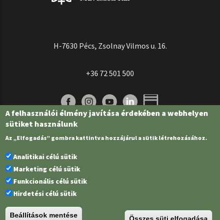
H-7630 Pécs, Zsolnay Vilmos u. 16.
+36 72 501 500
A felhasználói élmény javítása érdekében a webhelyen
sütiket használunk
Az „Elfogadás” gombra kattintva hozzájárul a sütik létrehozásához.
Analitikai célú sütik
Marketing célú sütik
Funkcionális célú sütik
Pécsi Tudományegyetem | Kancellária |
Informatikai és Innovációs Igazgatóság
Hirdetési célú sütik
| Portál csoport - 2022.
Beállítások mentése
Összes süti elfogadása
PTE Login