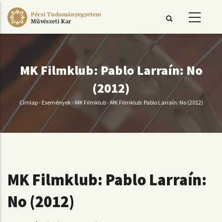
Ugrás
Pécsi Tudományegyetem
a
Művészeti Kar
tartalomra
MK Filmklub: Pablo Larraín: No
(2012)
Címlap
-
Események
-
MK Filmklub
-
MK Filmklub: Pablo Larraín: No (2012)
Morzsa
MK Filmklub: Pablo Larraín:
No (2012)