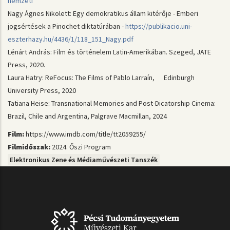
nemzeti
Nagy Ágnes Nikolett: Egy demokratikus állam kitérője - Emberi
jogsértések a Pinochet diktatúrában -
https://publikacio.uni-
eszterhazy.hu/4436/1/118_151_Nagy.pdf
Lénárt András: Film és történelem Latin-Amerikában. Szeged, JATE
Press, 2020.
Laura Hatry: ReFocus: The Films of Pablo Larraín, Edinburgh
University Press, 2020
Tatiana Heise: Transnational Memories and Post-Dicatorship Cinema:
Brazil, Chile and Argentina, Palgrave Macmillan, 2024
Film:
https://www.imdb.com/title/tt2059255/
Filmidőszak:
2024. Őszi Program
Elektronikus Zene és Médiaművészeti Tanszék