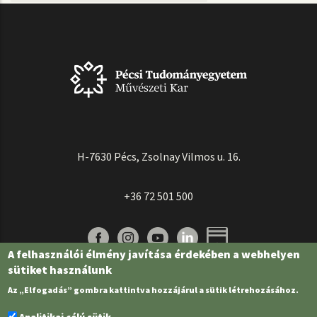
H-7630 Pécs, Zsolnay Vilmos u. 16.
+36 72 501 500
A felhasználói élmény javítása érdekében a webhelyen
sütiket használunk
Az „Elfogadás” gombra kattintva hozzájárul a sütik létrehozásához.