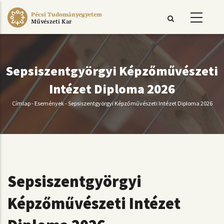
Ugrás
Pécsi Tudományegyetem
a
Művészeti Kar
tartalomra
Sepsiszentgyörgyi Képzőművészeti
Intézet Diploma 2026
Címlap
-
Események
-
Sepsiszentgyörgyi Képzőművészeti Intézet Diploma 2026
Morzsa
Sepsiszentgyörgyi
Képzőművészeti Intézet