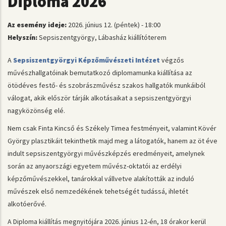
Diploma 2026
Az esemény ideje:
2026. június 12. (péntek) - 18:00
Helyszín:
Sepsiszentgyörgy, Lábasház kiállítóterem
A
Sepsiszentgyörgyi Képzőművészeti Intézet
végzős
művészhallgatóinak bemutatkozó diplomamunka kiállítása az
ötödéves festő- és szobrászművész szakos hallgatók munkáiból
válogat, akik először tárják alkotásaikat a sepsiszentgyörgyi
nagyközönség elé.
Nem csak Finta Kincső és Székely Timea festményeit, valamint Kövér
György plasztikáit tekinthetik majd meg a látogatók, hanem az öt éve
indult sepsiszentgyörgyi művészképzés eredményeit, amelynek
során az anyaországi egyetem művész-oktatói az erdélyi
képzőművészekkel, tanárokkal vállvetve alakították az induló
művészek első nemzedékének tehetségét tudássá, ihletét
alkotóerővé.
A Diploma kiállítás megnyitójára 2026. június 12-én, 18 órakor kerül